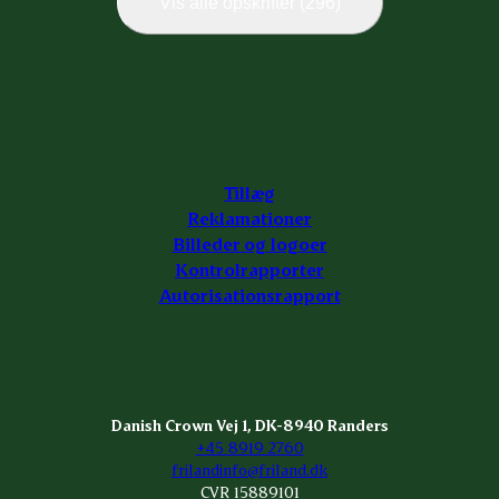
Vis alle opskrifter (296)
Tillæg
Reklamationer
Billeder og logoer
Kontrolrapporter
Autorisationsrapport
Danish Crown Vej 1, DK-8940 Randers
+45 8919 2760
frilandinfo@friland.dk
CVR 15889101