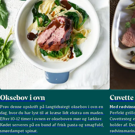
Oksebov i ovn
Cuvette 
Prøv denne opskrift på langtidsstegt oksebov i ovn en
Med rødvins
dag, hvor du har lyst til at kræse lidt ekstra om maden.
Perfekt grillo
Efter 10-12 timer i ovnen er okseboven mør og lækker.
Cuvettesteg e
Kødet serveres på en bund af frisk pasta og smagfuld,
holder af. De
smørdampet spinat.
rødvinsmarin