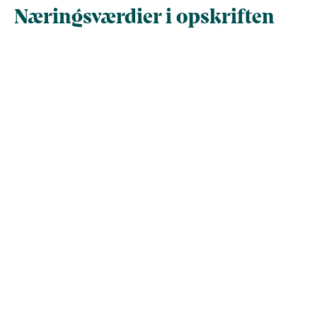
Næringsværdier i opskriften
Næringsindhold pr.
Næringsindhold 
100 g
person i opskrif
Total antal gram
100
414
Energi (kcal)
190,4
788,4
- Energi (kJ)
796,8
3.298,7
Fedt (g)
9,3
38,6
- heraf mættede
0
0
fedtsyrer (g)
Kulhydrater (g)
14,6
60,3