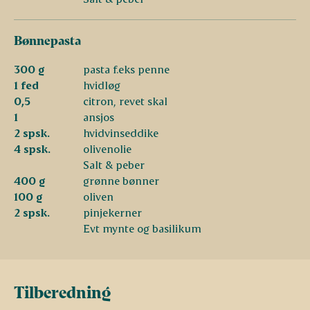
Bønnepasta
300 g
pasta f.eks penne
1 fed
hvidløg
0,5
citron, revet skal
1
ansjos
2 spsk.
hvidvinseddike
4 spsk.
olivenolie
Salt & peber
400 g
grønne bønner
100 g
oliven
2 spsk.
pinjekerner
Evt mynte og basilikum
Tilberedning