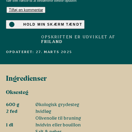
Vær den første til at bedømme denne opskrift
Tilføj en kommentar
HOLD MIN SKÆRM TÆNDT
OPSKRIFTEN ER UDVIKLET AF
FRILAND
OPDATERET: 27. MARTS 2025
Ingredienser
Oksesteg
600 g
Økologisk grydesteg
2 fed
hvidløg
Olivenolie til bruning
1 dl
hvidvin eller bouillon
Salt & peber