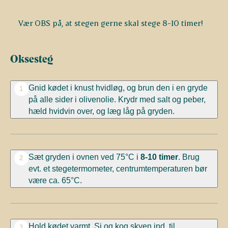
Vær OBS på, at stegen gerne skal stege 8-10 timer!
Oksesteg
Gnid kødet i knust hvidløg, og brun den i en gryde
1
på alle sider i olivenolie. Krydr med salt og peber,
hæld hvidvin over, og læg låg på gryden.
Sæt gryden i ovnen ved 75°C i
8-10 timer
. Brug
2
evt. et stegetermometer, centrumtemperaturen bør
være ca. 65°C.
Hold kødet varmt. Si og kog skyen ind, til
3