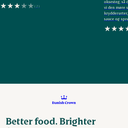
oksesteg, så 
(2)
vi den møre s
krydderurter
sauce og sprø
Better food. Brighter