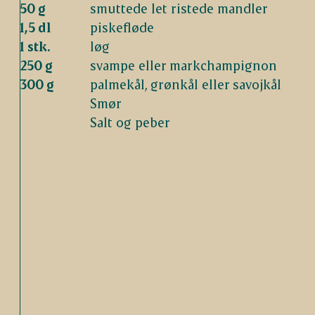
50 g
smuttede let ristede mandler
1,5 dl
piskefløde
1 stk.
løg
250 g
svampe eller markchampignon
300 g
palmekål, grønkål eller savojkål
Smør
Salt og peber