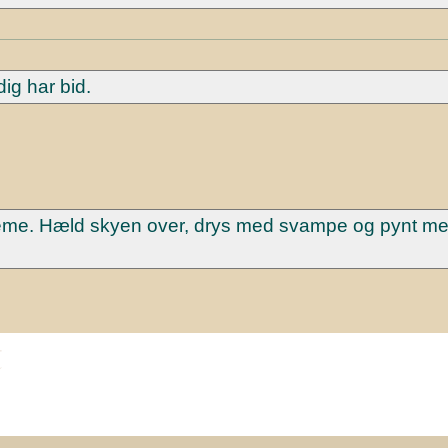
dig har bid.
eme. Hæld skyen over, drys med svampe og pynt med
t