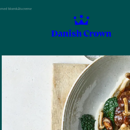
r med blomkålscreme