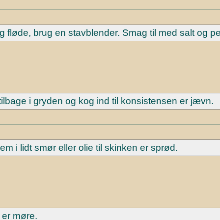
løde, brug en stavblender. Smag til med salt og p
bage i gryden og kog ind til konsistensen er jævn.
i lidt smør eller olie til skinken er sprød.
e er møre.