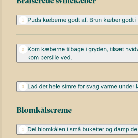
Braiserede svinekæber
Puds kæberne godt af. Brun kæber godt i li
1
Kom kæberne tilbage i gryden, tilsæt hvidv
2
kom persille ved.
Lad det hele simre for svag varme under l
3
Blomkålscreme
Del blomkålen i små buketter og damp dem
1