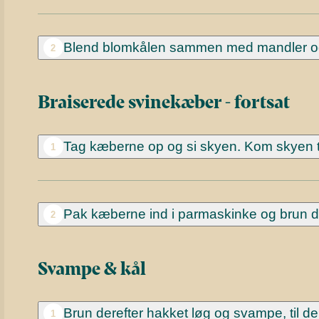
Blend blomkålen sammen med mandler og f
2
Braiserede svinekæber - fortsat
Tag kæberne op og si skyen. Kom skyen til
1
Pak kæberne ind i parmaskinke og brun dem 
2
Svampe & kål
Brun derefter hakket løg og svampe, til d
1