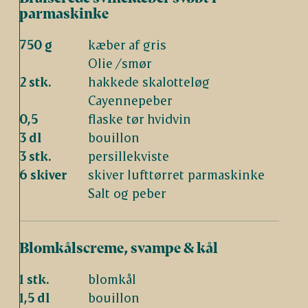
parmaskinke
750 g
kæber af gris
Olie /smør
2 stk.
hakkede skalotteløg
Cayennepeber
0,5
flaske tør hvidvin
3 dl
bouillon
3 stk.
persillekviste
6 skiver
skiver lufttørret parmaskinke
Salt og peber
Blomkålscreme, svampe & kål
1 stk.
blomkål
1,5 dl
bouillon