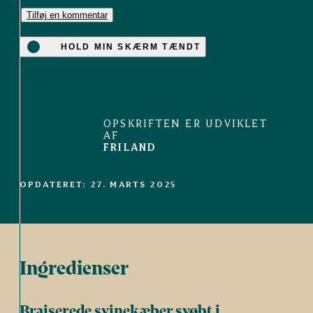
Tilføj en kommentar
HOLD MIN SKÆRM TÆNDT
OPSKRIFTEN ER UDVIKLET
AF
FRILAND
OPDATERET: 27. MARTS 2025
Ingredienser
Braiserede svinekæber svøbt i