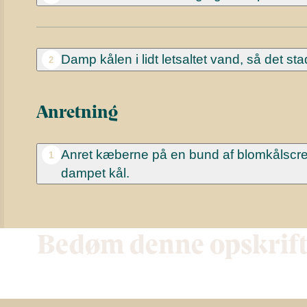
Damp kålen i lidt letsaltet vand, så det sta
2
Anretning
Anret kæberne på en bund af blomkålscr
1
dampet kål.
Bedøm denne opskrif