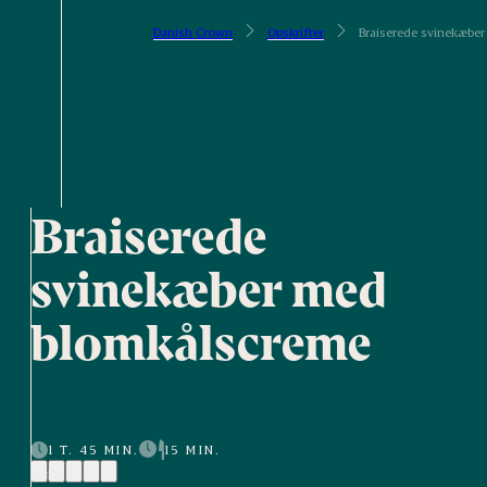
Danish Crown
Opskrifter
Braiserede svinekæbe
Braiserede
svinekæber med
blomkålscreme
1 T. 45 MIN.
15 MIN.
(4)