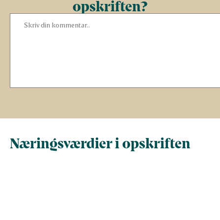
opskriften?
Næringsværdier i opskriften
Næringsindhold pr.
Næringsindhold 
100 g
person i opskrif
Total antal gram
100
525