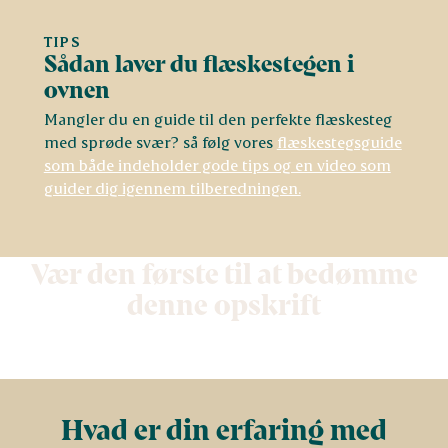
TIPS
Sådan laver du flæskestegen i
ovnen
Mangler du en guide til den perfekte flæskesteg
med sprøde svær? så følg vores
flæskestegsguide
som både indeholder gode tips og en video som
guider dig igennem tilberedningen.
Vær den første til at bedømme
denne opskrift
Hvad er din erfaring med