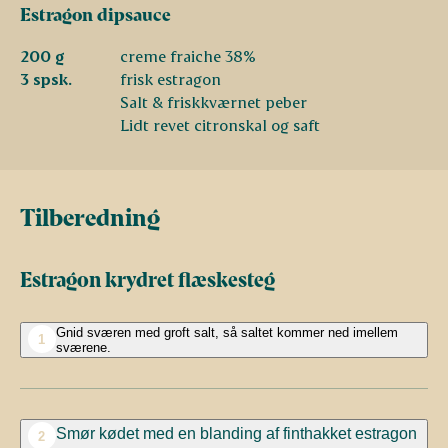
Estragon dipsauce
200 g
creme fraiche 38%
3 spsk.
frisk estragon
Salt & friskkværnet peber
Lidt revet citronskal og saft
Tilberedning
Estragon krydret flæskesteg
Gnid sværen med groft salt, så saltet kommer ned imellem
1
sværene.
Smør kødet med en blanding af finthakket estragon
2