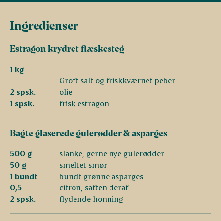
Ingredienser
Estragon krydret flæskesteg
1 kg
Groft salt og friskkværnet peber
2 spsk.
olie
1 spsk.
frisk estragon
Bagte glaserede gulerødder & asparges
500 g
slanke, gerne nye gulerødder
50 g
smeltet smør
1 bundt
bundt grønne asparges
0,5
citron, saften deraf
2 spsk.
flydende honning