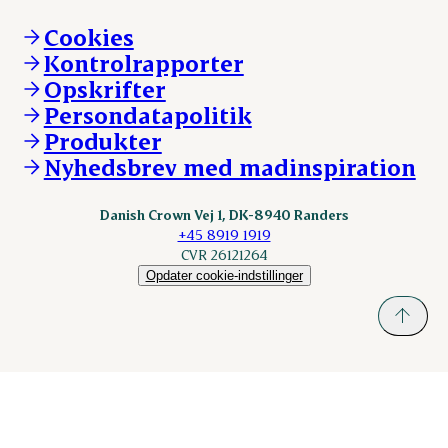
Brand og visuel identitet
Andelsejere - gris
Vi går forrest
Andelsejere - kreatur
Cookies
Vores resultater
Danishcrownprofessional.com
Kontrolrapporter
Vores lokationer
DAT-Schaub.com
Opskrifter
Kontakt
ESS-FOOD.com
Persondatapolitik
Fonden Dansk Gastronomi
KLS.se
Produkter
nordicspoor.com
Nyhedsbrev med madinspiration
Scanhide.dk
Sokolow.pl
Danish Crown Vej 1, DK-8940 Randers
+45 8919 1919
CVR 26121264
Opdater cookie-indstillinger