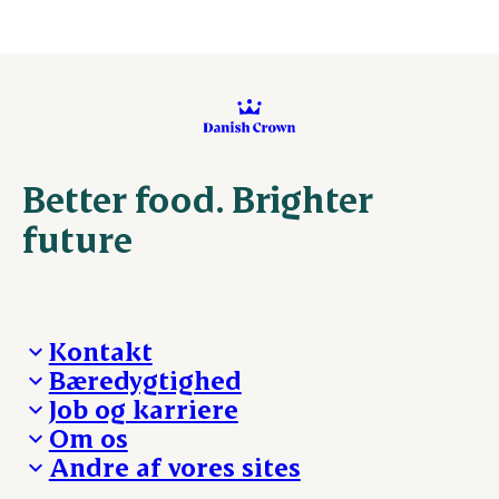
Better food. Brighter
future
Kontakt
Bæredygtighed
Besøg Danish Crown
Job og karriere
Presse og nyheder
Fra jord til bord
Om os
Reklamationer
Hverdagen
Arbejd med os
Andre af vores sites
Whistleblower
Ansvarlighed og nøgletal
Ledige stillinger
Hvem er vi
Øvrige henvendelser
Mød Danish Crown