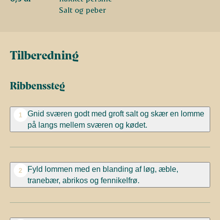
Salt og peber
Tilberedning
Ribbenssteg
Gnid sværen godt med groft salt og skær en lomme
1
på langs mellem sværen og kødet.
Fyld lommen med en blanding af løg, æble,
2
tranebær, abrikos og fennikelfrø.