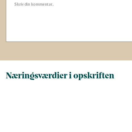
Næringsværdier i opskriften
Næringsindhold pr.
Næringsindhold 
100 g
person i opskrif
Total antal gram
100
612
Energi (kcal)
176
1080