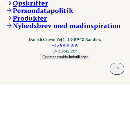
Opskrifter
Kontakt
ESS-FOOD.com
Persondatapolitik
Fonden Dansk Gastronomi
KLS.se
Produkter
nordicspoor.com
Nyhedsbrev med madinspiration
Scanhide.dk
Sokolow.pl
Danish Crown Vej 1, DK-8940 Randers
+45 8919 1919
CVR 26121264
Opdater cookie-indstillinger