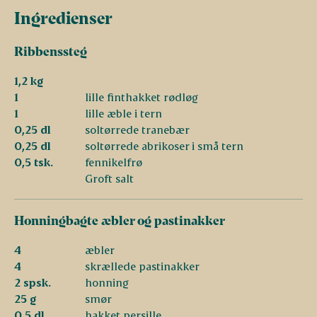
Ingredienser
Ribbenssteg
1,2 kg
1
lille finthakket rødløg
1
lille æble i tern
0,25 dl
soltørrede tranebær
0,25 dl
soltørrede abrikoser i små tern
0,5 tsk.
fennikelfrø
Groft salt
Honningbagte æbler og pastinakker
4
æbler
4
skrællede pastinakker
2 spsk.
honning
25 g
smør
0,5 dl
hakket persille