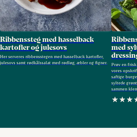
Ribbenssteg med hasselback
Ribbens
kartofler og julesovs
med syl
dressin
Her serveres ribbensstegen med hasselback kartofler,
julesovs samt rødkålssalat med rødløg, æbler og figner.
Prøv en frisk
vores opskri
saftige burg
syltede grønt
sammen klem