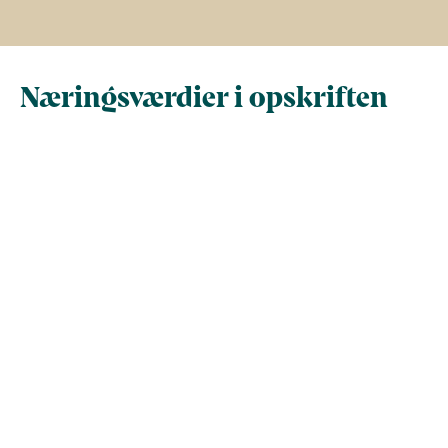
Næringsværdier i opskriften
Næringsindhold pr.
Næringsindhold 
100 g
person i opskrif
Total antal gram
100
560
Energi (kcal)
187
1048
Fedt (g)
14
77
Kulhydrater (g)
3.5
20
Vis mere
Protein (g)
12
70