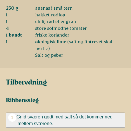
250 g
ananas i små tern
1
hakket rødløg
1
chili, rød eller grøn
4
store solmodne tomater
1 bundt
friske koriander
1
økologisk lime (saft og fintrevet skal
herfra)
Salt og peber
Tilberedning
Ribbenssteg
Gnid sværen godt med salt så det kommer ned
1
imellem sværene.