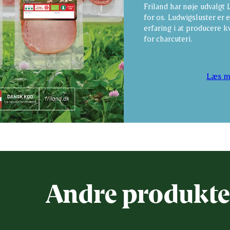
Friland har nøje udvalgt 
for os. Ludwigsluster er
erfaring i at producere k
for charcuteri.
Læs m
Andre produkte