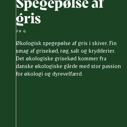
Spegepølse af
gris
70 G
Økologisk spegepølse af gris i skiver. Fin
smag af grisekød, røg, salt og krydderier.
Det økologiske grisekød kommer fra
danske økologiske gårde med stor passion
for økologi og dyrevelfærd.