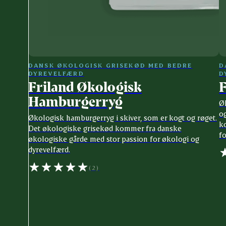
DANSK ØKOLOGISK GRISEKØD MED BEDRE
D
DYREVELFÆRD
D
Friland Økologisk
F
Hamburgerryg
Øk
og
Økologisk hamburgerryg i skiver, som er kogt og røget.
k
Det økologiske grisekød kommer fra danske
f
økologiske gårde med stor passion for økologi og
dyrevelfærd.
(2)