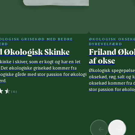
OLOGISK GRISEKØD MED BEDRE
ØKOLOGISK OKSEK
ÆRD
DYREVELFÆRD
d Økologisk Skinke
Friland Øko
af okse
inke i skiver, som er kogt og har en let
. Det økologiske grisekød kommer fra
Økologisk spegepølse a
ogiske gårde med stor passion for økologi
oksekød, røg, salt og 
rd.
oksekød kommer fra d
stor passion for økolo
(6)