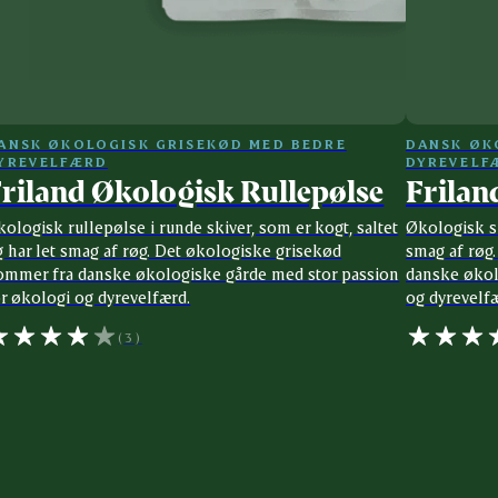
ANSK ØKOLOGISK GRISEKØD MED BEDRE
DANSK ØK
YREVELFÆRD
DYREVELF
riland Økologisk Rullepølse
Frilan
ologisk rullepølse i runde skiver, som er kogt, saltet
Økologisk sk
 har let smag af røg. Det økologiske grisekød
smag af røg
ommer fra danske økologiske gårde med stor passion
danske økol
or økologi og dyrevelfærd.
og dyrevelfæ
(3)