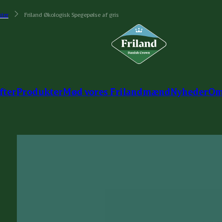
ter
Friland Økologisk Spegepølse af gris
fter
Produkter
Mød vores Frilandmænd
Nyheder
Om