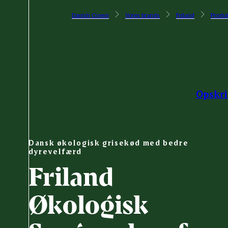
Danish Crown
Vores brands
Friland
Produk
Opskri
Dansk økologisk grisekød med bedre
dyrevelfærd
Friland
Økologisk