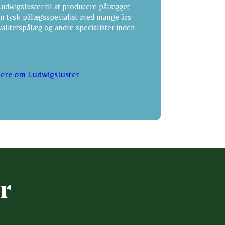
Ludwigsluster til at producere pålægget
 en tysk pålægsspecialist med mange års
valitetspålæg og andre specialister inden
ere om Ludwigsluster
r