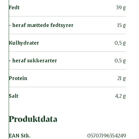
Fedt
39 g
- heraf mættede fedtsyrer
15 g
Kulhydrater
0,5 g
- heraf sukkerarter
0,5 g
Protein
21 g
Salt
4,2 g
Produktdata
EAN Stk.
05707196354249