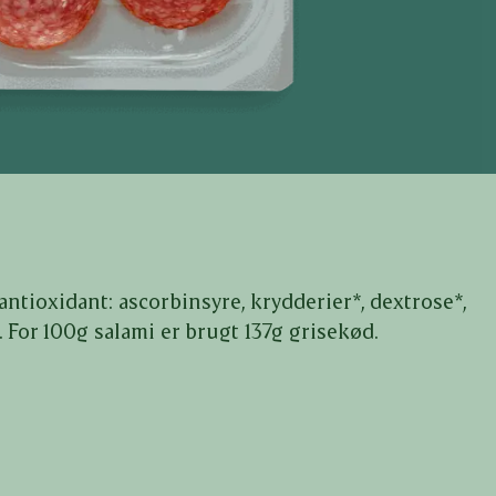
 antioxidant: ascorbinsyre, krydderier*, dextrose*,
 For 100g salami er brugt 137g grisekød.