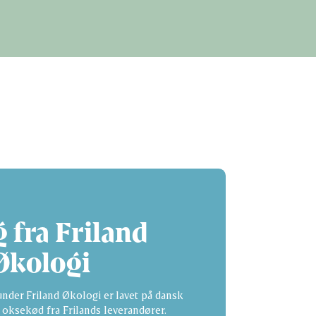
tte produkt
 fra Friland
Økologi
nder Friland Økologi er lavet på dansk
 oksekød fra Frilands leverandører.