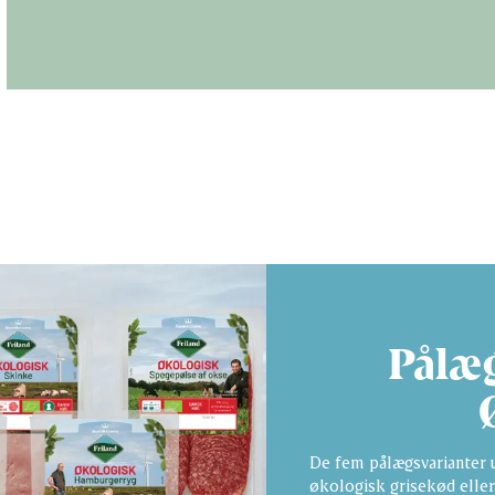
 første til at bedømme de
Pålæg
De fem pålægsvarianter u
økologisk grisekød eller