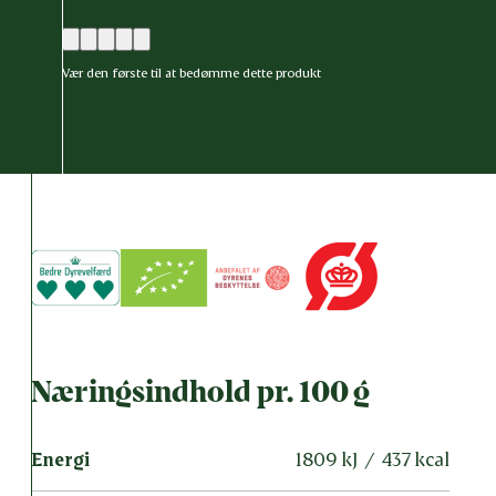
Vær den første til at bedømme dette produkt
Næringsindhold pr. 100 g
Energi
1809 kJ / 437 kcal