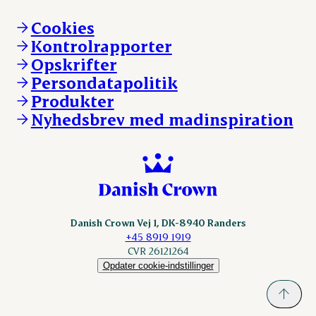
Brand og visuel identitet
Andelsejere - gris
Vi går forrest
Andelsejere - kreatur
Cookies
Vores resultater
Danishcrownprofessional.com
Kontrolrapporter
Vores lokationer
DAT-Schaub.com
Opskrifter
Kontakt
ESS-FOOD.com
Persondatapolitik
Fonden Dansk Gastronomi
KLS.se
Produkter
nordicspoor.com
Nyhedsbrev med madinspiration
Scanhide.dk
Sokolow.pl
Danish Crown Vej 1, DK-8940 Randers
+45 8919 1919
CVR 26121264
Opdater cookie-indstillinger