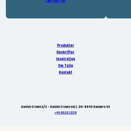
Læs den her
Produkter
Opskrifter
Inspiration
Om Tulip
Kontakt
Danish Crown A/S - Danish Crown Vej 1, DK-8940 Randers SV
+45 8919 1919