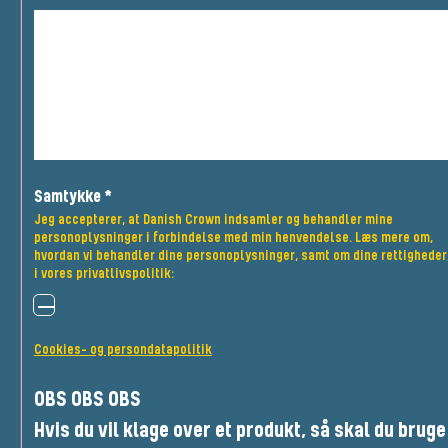
Samtykke
*
Jeg accepterer, at Danish Crown indsamler og behandler mine
personoplysninger i forbindelse med min henvendelse. Læs mere om,
hvordan vi behandler dine personoplysninger, samt om dine rettigheder
i vores privatlivspolitik:
Cookies- og persondatapolitik
OBS OBS OBS
Hvis du vil klage over et produkt, så skal du bruge