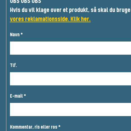
OBS OBS OBS
Hvis du vil klage over et produkt, så skal du bruge
vores reklamationsside. Klik her.
Navn
*
Tlf.
E-mail
*
Kommentar, ris eller ros
*