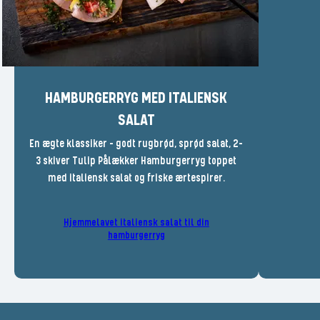
HAMBURGERRYG MED ITALIENSK
SALAT
En ægte klassiker - godt rugbrød, sprød salat, 2-
3 skiver Tulip Pålækker Hamburgerryg toppet
med italiensk salat og friske ærtespirer.
Hjemmelavet italiensk salat til din
hamburgerryg