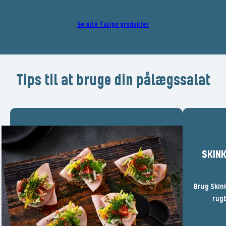
Se alle Tulips produkter
Tips til at bruge din pålægssalat
SKINK
Brug Skink
rugb