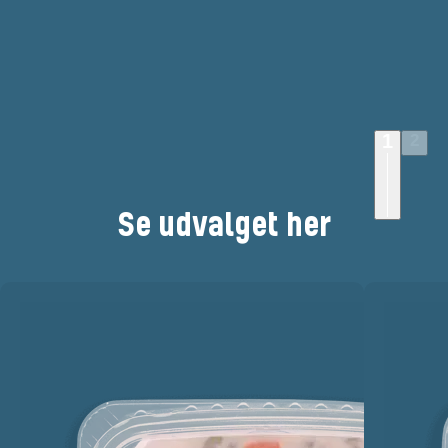
1
2
Salater fra Tulip Pålækker
Se udvalget her
I sortimentet under Tulip Pålækker finder du 5 varianter af 
smagfulde pålægssalater. Den nemme vej til en lækker sandwich 
eller når rugbrødsmadden skal toppes med lidt ekstra.