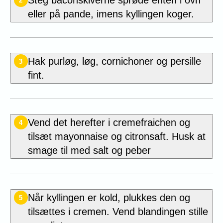
Steg baconskiverne sprøde enten i ovn
2
eller på pande, imens kyllingen koger.
Hak purløg, løg, cornichoner og persille
3
fint.
Vend det herefter i cremefraichen og
4
tilsæt mayonnaise og citronsaft. Husk at
smage til med salt og peber
Når kyllingen er kold, plukkes den og
5
tilsættes i cremen. Vend blandingen stille