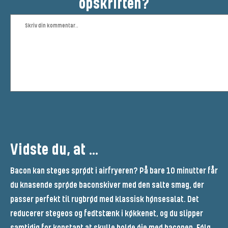
opskriften?
Vidste du, at …
Bacon kan steges sprødt i airfryeren? På bare 10 minutter får
du knasende sprøde baconskiver med den salte smag, der
passer perfekt til rugbrød med klassisk hønsesalat. Det
reducerer stegeos og fedtstænk i køkkenet, og du slipper
samtidig for konstant at skulle holde øje med baconen. Følg