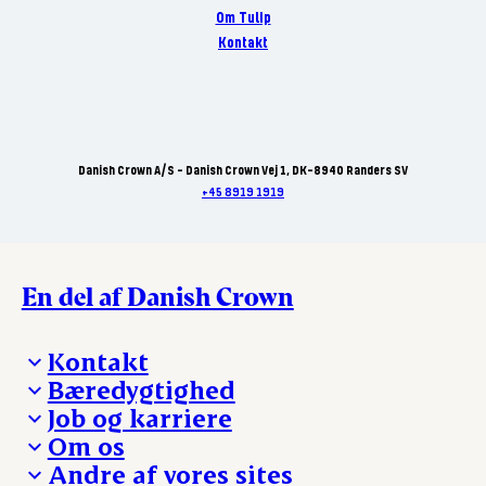
Om Tulip
Kontakt
Danish Crown A/S - Danish Crown Vej 1, DK-8940 Randers SV
+45 8919 1919
En del af Danish Crown
Kontakt
Bæredygtighed
Besøg Danish Crown
Job og karriere
Presse og nyheder
Fra jord til bord
Om os
Reklamationer
Hverdagen
Arbejd med os
Andre af vores sites
Whistleblower
Ansvarlighed og nøgletal
Ledige stillinger