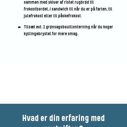
sammen med skiver af ristet rugbrød til
frokostbordet, i sandwich til når du er på farten, til
julefrokost eller til påskefrokost.
Tilsæt evt. 1 grønsagsbouillonterning når du koger
kyllingebrystet for mere smag.
Vær den første til at bedømme
denne opskrift
Hvad er din erfaring med