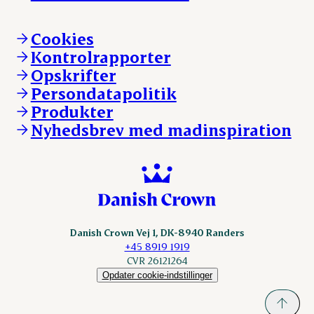
Hvem er vi
Øvrige henvendelser
Mød Danish Crown
Brand og visuel identitet
Andelsejere - gris
Vi går forrest
Andelsejere - kreatur
Cookies
Vores resultater
Danishcrownprofessional.com
Kontrolrapporter
Vores lokationer
DAT-Schaub.com
Opskrifter
Kontakt
ESS-FOOD.com
Persondatapolitik
Fonden Dansk Gastronomi
KLS.se
Produkter
nordicspoor.com
Nyhedsbrev med madinspiration
Scanhide.dk
Sokolow.pl
Danish Crown Vej 1, DK-8940 Randers
+45 8919 1919
CVR 26121264
Opdater cookie-indstillinger