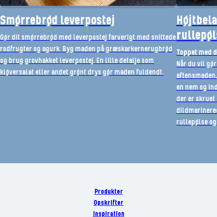
Smørrebrød leverpostej
Højtbel
rullepøl
Gør dit smørrebrød med leverpostej farverigt med snittede
rodfrugter og agurk. Byg maden på græskarkernerugbrød
Toppet med d
og brug grovhakket leverpostej. En lille detalje som
Når du vil gør
kløversalat eller andet grønt drys gør maden fuldendt.
aftensmaden,
en nem og ind
der er skruet
dildmarinere
rullepølse og 
Produkter
Opskrifter
Inspiration