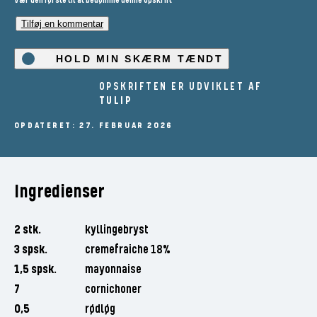
Vær den første til at bedømme denne opskrift
Tilføj en kommentar
HOLD MIN SKÆRM TÆNDT
OPSKRIFTEN ER UDVIKLET AF
TULIP
OPDATERET: 27. FEBRUAR 2026
Ingredienser
2 stk.
kyllingebryst
3 spsk.
cremefraiche 18%
1,5 spsk.
mayonnaise
7
cornichoner
0,5
rødløg