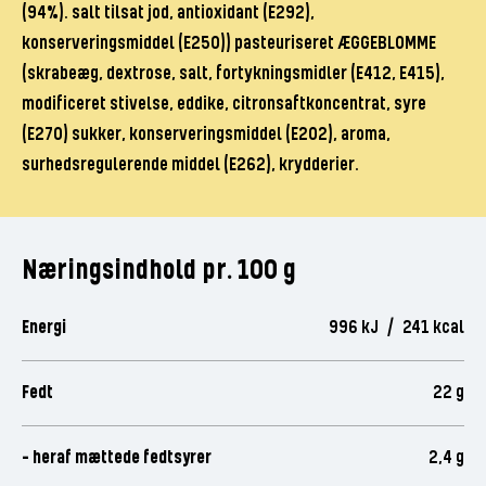
(94%). salt tilsat jod, antioxidant (E292),
konserveringsmiddel (E250)) pasteuriseret ÆGGEBLOMME
(skrabeæg, dextrose, salt, fortykningsmidler (E412, E415),
modificeret stivelse, eddike, citronsaftkoncentrat, syre
(E270) sukker, konserveringsmiddel (E202), aroma,
surhedsregulerende middel (E262), krydderier.
Næringsindhold pr. 100 g
Energi
996 kJ / 241 kcal
Fedt
22 g
- heraf mættede fedtsyrer
2,4 g