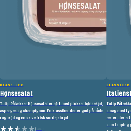
KLASSIKER
KLASSIKER
Hønsesalat
Italiens
Tulip Pålækker Hønsesalat er rørt med plukket hønsekød,
Tulip Pålække
asparges og champignon. En klassiker der er god på både
smag med tyde
rugbrød og en skive frisk surdejsbrød.
ærter, der all
som topping 
(16)