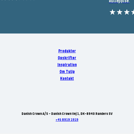
Rullepølse.
Produkter
Opskrifter
Inspiration
Om Tulip
Kontakt
Danish Crown A/S - Danish Crown Vej 1, DK-8940 Randers SV
+45 8919 1919