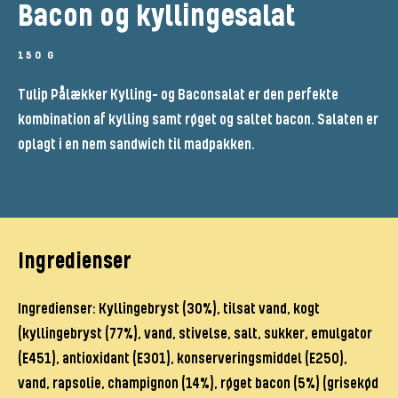
Bacon og kyllingesalat
150 G
Tulip Pålækker Kylling- og Baconsalat er den perfekte
kombination af kylling samt røget og saltet bacon. Salaten er
oplagt i en nem sandwich til madpakken.
Ingredienser
Ingredienser: Kyllingebryst (30%), tilsat vand, kogt
(kyllingebryst (77%), vand, stivelse, salt, sukker, emulgator
(E451), antioxidant (E301), konserveringsmiddel (E250),
vand, rapsolie, champignon (14%), røget bacon (5%) (grisekød