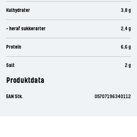
Kulhydrater
3,8 g
- heraf sukkerarter
2,4 g
Protein
6,6 g
Salt
2 g
Produktdata
EAN Stk.
05707196340112
Vær den første til at bedømme
dette produkt