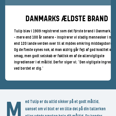
DANMARKS ÆLDSTE BRAND
Tulip blev i 1909 registreret som det første brand i Danmark. I 
- mere end 100 år senere - inspirerer vi stadig mennesker i mer
end 120 lande verden over til at mødes omkring middagsbordet
Og de fleste synes nok, at man aldrig går fejl af god kvalitet og
smag, men godt selskab er faktisk en af de allervigtigste
ingredienser i et måltid. Derfor siger vi; “Den vigtigste ingredie
ved bordet er dig.”
M
ed Tulip er du altid sikker på et godt måltid,
uanset om vi blot er en lille del på din tallerken