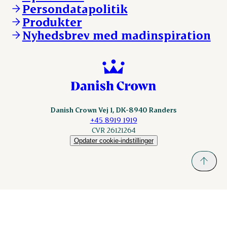
Persondatapolitik
Fonden Dansk Gastronomi
KLS.se
Produkter
nordicspoor.com
Nyhedsbrev med madinspiration
Scanhide.dk
Sokolow.pl
Danish Crown Vej 1, DK-8940 Randers
+45 8919 1919
CVR 26121264
Opdater cookie-indstillinger