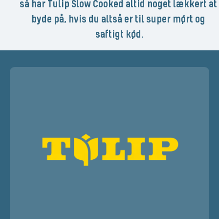
så har Tulip Slow Cooked altid noget lækkert at 
byde på, hvis du altså er til super mørt og 
saftigt kød.