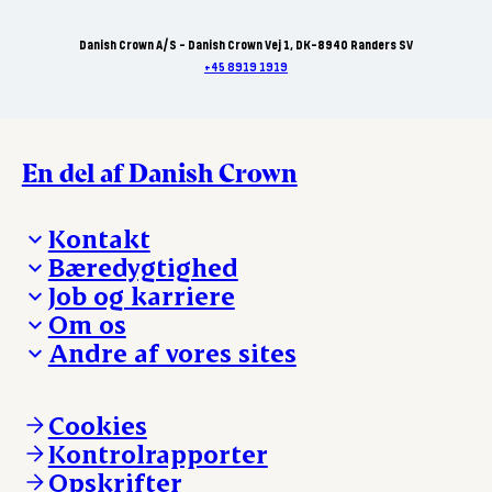
Danish Crown A/S - Danish Crown Vej 1, DK-8940 Randers SV
+45 8919 1919
En del af Danish Crown
Kontakt
Bæredygtighed
Besøg Danish Crown
Job og karriere
Presse og nyheder
Fra jord til bord
Om os
Reklamationer
Hverdagen
Arbejd med os
Andre af vores sites
Whistleblower
Ansvarlighed og nøgletal
Ledige stillinger
Hvem er vi
Øvrige henvendelser
Mød Danish Crown
Brand og visuel identitet
Andelsejere - gris
Vi går forrest
Andelsejere - kreatur
Cookies
Vores resultater
Danishcrownprofessional.com
Kontrolrapporter
Vores lokationer
DAT-Schaub.com
Opskrifter
Kontakt
ESS-FOOD.com