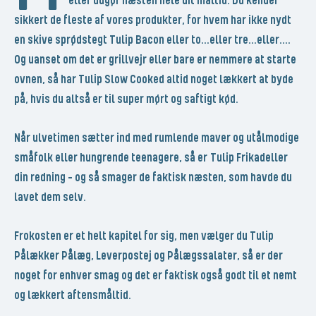
eller udgør næsten hele dit måltid. Du kender
sikkert de fleste af vores produkter, for hvem har ikke nydt
en skive sprødstegt Tulip Bacon eller to...eller tre...eller....
Og uanset om det er grillvejr eller bare er nemmere at starte
ovnen, så har Tulip Slow Cooked altid noget lækkert at byde
på, hvis du altså er til super mørt og saftigt kød.
Når ulvetimen sætter ind med rumlende maver og utålmodige
småfolk eller hungrende teenagere, så er
Tulip Frikadeller
din redning - og så smager de faktisk næsten, som havde du
lavet dem selv.
Frokosten er et helt kapitel for sig, men vælger du Tulip
Pålækker Pålæg, Leverpostej og Pålægssalater, så er der
noget for enhver smag og det er faktisk også godt til et nemt
og lækkert aftensmåltid.