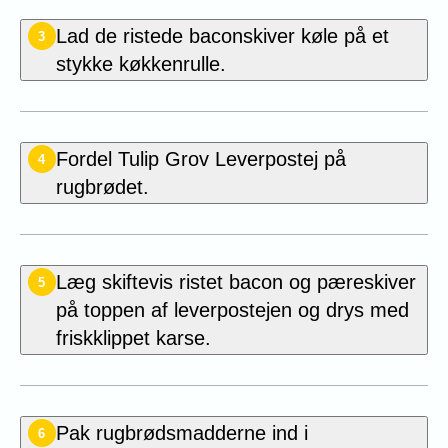
Lad de ristede baconskiver køle på et
3
stykke køkkenrulle.
Fordel Tulip Grov Leverpostej på
4
rugbrødet.
Læg skiftevis ristet bacon og pæreskiver
5
på toppen af leverpostejen og drys med
friskklippet karse.
Pak rugbrødsmadderne ind i
6