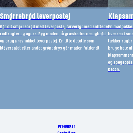
Smørrebrød leverpostej
Klapsam
Gør dit smørrebrød med leverpostej farverigt med snittede
En madpakke 
rodfrugter og agurk. Byg maden på græskarkernerugbrød
hverken i sma
og brug grovhakket leverpostej. En lille detalje som
lækker rugbr
kløversalat eller andet grønt drys gør maden fuldendt.
bruge hele af
klapsammenma
og spegepølse
bacon.
Produkter