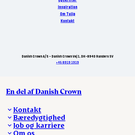
Opskrifter
Inspiration
Om Tulip
Kontakt
Danish Crown A/S - Danish Crown Vej 1, DK-8940 Randers SV
+45 8919 1919
En del af Danish Crown
Kontakt
Bæredygtighed
Besøg Danish Crown
Job og karriere
Presse og nyheder
Fra jord til bord
Om os
Reklamationer
Hverdagen