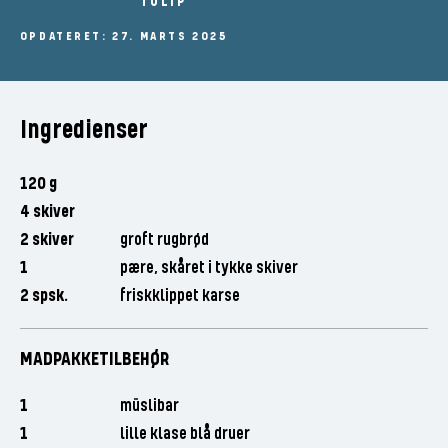
TULIP
OPDATERET: 27. MARTS 2025
Ingredienser
120 g
4 skiver
2 skiver
groft rugbrød
1
pære, skåret i tykke skiver
2 spsk.
friskklippet karse
MADPAKKETILBEHØR
1
müslibar
1
lille klase blå druer