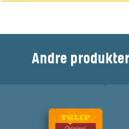
n første til at bedømme det
Andre produkte