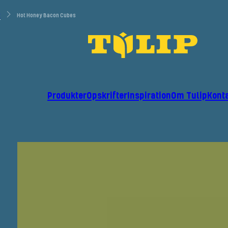
r
Hot Honey Bacon Cubes
Produkter
Opskrifter
Inspiration
Om Tulip
Kont