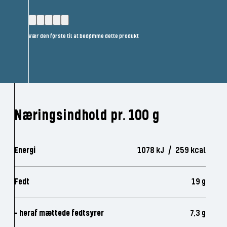
Vær den første til at bedømme dette produkt
Næringsindhold pr. 100 g
Energi
1078 kJ / 259 kcal
Fedt
19 g
- heraf mættede fedtsyrer
7,3 g