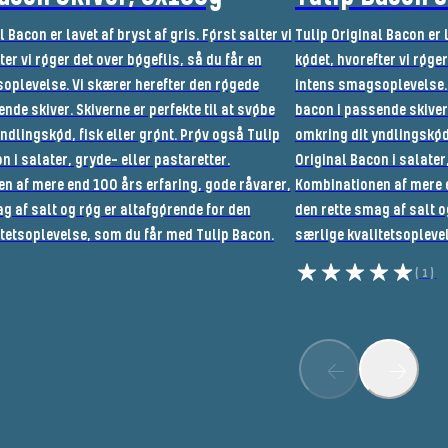
 Bacon er lavet af bryst af gris. Først salter vi
Tulip Original Bacon er l
ter vi røger det over bøgeflis, så du får en
kødet, hvorefter vi røger
oplevelse. Vi skærer herefter den røgede
intens smagsoplevelse. 
nde skiver. Skiverne er perfekte til at svøbe
bacon i passende skiver.
ndlingskød, fisk eller grønt. Prøv også Tulip
omkring dit yndlingskød,
n i salater, gryde- eller pastaretter.
Original Bacon i salater
n af mere end 100 års erfaring, gode råvarer,
Kombinationen af mere e
g af salt og røg er altafgørende for den
den rette smag af salt o
itetsoplevelse, som du får med Tulip Bacon.
særlige kvalitetsopleve
(1)