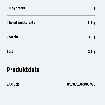
Kulhydrater
9 g
- heraf sukkerarter
8,6 g
Protein
13 g
Salt
2,1 g
Produktdata
EAN Stk.
05707196380781