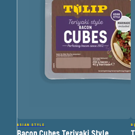
ASIAN STYLE
R
Bacon Cubes Teriyaki Style
T