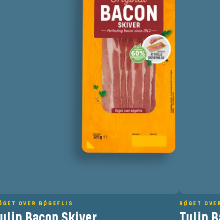
ØGET OVER BØGEFLIS
RØGET OVE
ulip Bacon Skiver
Tulip B