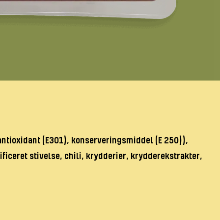
 antioxidant (E301), konserveringsmiddel (E 250)),
iceret stivelse, chili, krydderier, krydderekstrakter,