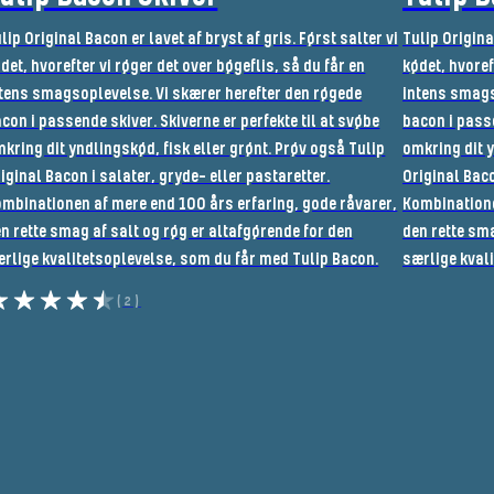
lip Original Bacon er lavet af bryst af gris. Først salter vi
Tulip Original
det, hvorefter vi røger det over bøgeflis, så du får en
kødet, hvoref
tens smagsoplevelse. Vi skærer herefter den røgede
intens smags
con i passende skiver. Skiverne er perfekte til at svøbe
bacon i passe
kring dit yndlingskød, fisk eller grønt. Prøv også Tulip
omkring dit y
iginal Bacon i salater, gryde- eller pastaretter.
Original Baco
mbinationen af mere end 100 års erfaring, gode råvarer,
Kombinatione
n rette smag af salt og røg er altafgørende for den
den rette sma
rlige kvalitetsoplevelse, som du får med Tulip Bacon.
særlige kval
(2)