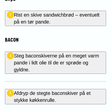
Rist en skive sandwichbrød – eventuelt
1
på en tør pande.
BACON
Steg baconskiverne på en meget varm
1
pande i lidt olie til de er sprøde og
gyldne.
Afdryp de stegte baconskiver på et
2
stykke køkkenrulle.