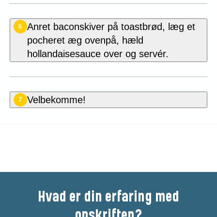
Anret baconskiver på toastbrød, læg et
6
pocheret æg ovenpå, hæld
hollandaisesauce over og servér.
Velbekomme!
7
Bedøm denne opskrift
Hvad er din erfaring med
opskriften?