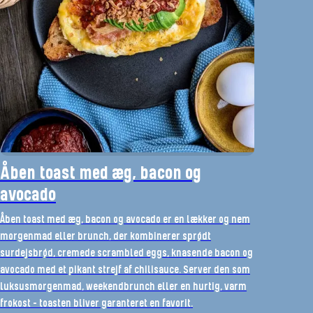
Åben toast med æg, bacon og
avocado
Åben toast med æg, bacon og avocado er en lækker og nem
morgenmad eller brunch, der kombinerer sprødt
surdejsbrød, cremede scrambled eggs, knasende bacon og
avocado med et pikant strejf af chilisauce. Server den som
luksusmorgenmad, weekendbrunch eller en hurtig, varm
frokost – toasten bliver garanteret en favorit.