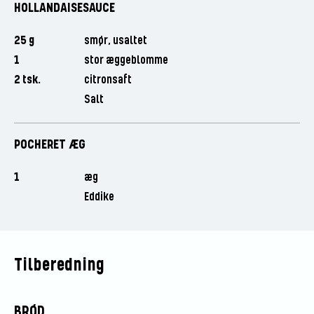
HOLLANDAISESAUCE
25 g
smør, usaltet
1
stor æggeblomme
2 tsk.
citronsaft
Salt
POCHERET ÆG
1
æg
Eddike
Tilberedning
BRØD