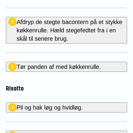
Afdryp de stegte bacontern på et stykke
2
køkkenrulle. Hæld stegefedtet fra i en
skål til senere brug.
Tør panden af med køkkenrulle.
3
Risotto
Pil og hak løg og hvidløg.
1