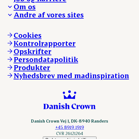
Presse og nyheder
Fra jord til bord
Om os
Reklamationer
Hverdagen
Arbejd med os
Andre af vores sites
Whistleblower
Ansvarlighed og nøgletal
Ledige stillinger
Hvem er vi
Øvrige henvendelser
Mød Danish Crown
Brand og visuel identitet
Andelsejere - gris
Vi går forrest
Andelsejere - kreatur
Cookies
Vores resultater
Danishcrownprofessional.com
Kontrolrapporter
Vores lokationer
DAT-Schaub.com
Opskrifter
Kontakt
ESS-FOOD.com
Persondatapolitik
Fonden Dansk Gastronomi
KLS.se
Produkter
nordicspoor.com
Nyhedsbrev med madinspiration
Scanhide.dk
Sokolow.pl
Danish Crown Vej 1, DK-8940 Randers
+45 8919 1919
CVR 26121264