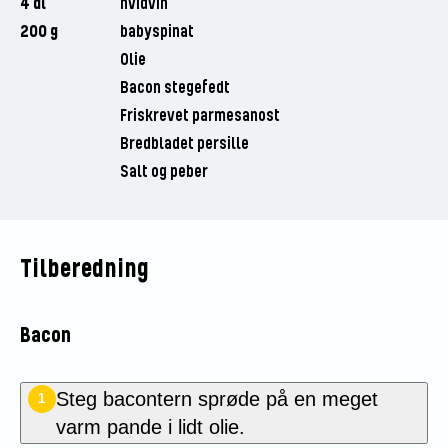
4 dl
hvidvin
200 g
babyspinat
Olie
Bacon stegefedt
Friskrevet parmesanost
Bredbladet persille
Salt og peber
Tilberedning
Bacon
Steg bacontern sprøde på en meget
1
varm pande i lidt olie.