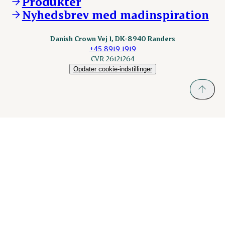
Produkter
nordicspoor.com
Nyhedsbrev med madinspiration
Scanhide.dk
Sokolow.pl
Danish Crown Vej 1, DK-8940 Randers
+45 8919 1919
CVR 26121264
Opdater cookie-indstillinger