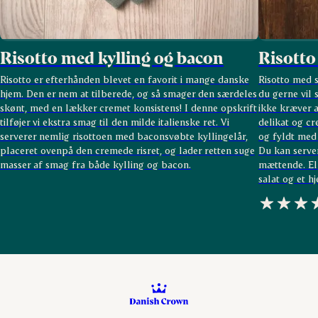
Risotto med kylling og bacon
Risotto
Risotto er efterhånden blevet en favorit i mange danske
Risotto med s
hjem. Den er nem at
tilberede
, og så
smager den særdeles
du gerne vil
skønt, med en lækker cremet konsistens
! I denne opskrift
ikke kræver a
tilføjer vi ekstra smag til den milde italienske ret. Vi
delikat og cr
serverer nemlig risottoen med
bacon
svøbte
kyllingelår
,
og fyldt med
placere
t
ovenpå den cremede risret, og lader retten suge
Du kan server
masser af smag fra både kylling og bacon.
mættende. El
salat og et h