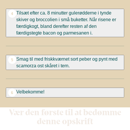
Tilsæt efter ca. 8 minutter gulerødderne i tynde
4
skiver og broccolien i små buketter. Når risene er
færdigkogt, bland derefter resten af den
færdigstegte bacon og parmesanen i.
Smag til med friskkværnet sort peber og pynt med
5
scamorza ost skåret i tern.
Velbekomme!
6
Vær den første til at bedømme
denne opskrift