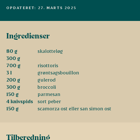
OPDATERET: 27. MARTS 2025
Ingredienser
80 g
skalotteløg
300 g
700 g
risottoris
3 l
grøntsagsbouillon
200 g
gulerod
300 g
broccoli
150 g
parmesan
4 knivspids
sort peber
150 g
scamorza ost eller san simon ost
Tilberedning