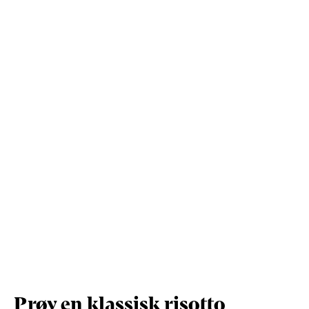
Kostfibre (g)
0,5
5,7
Protein (g)
4,4
53,6
Vis mere
Salt (g)
0,9
10,5
Prøv en klassisk risotto