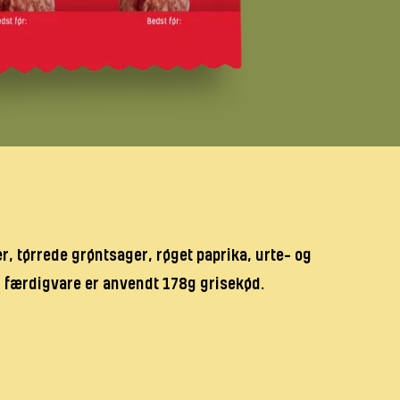
r, tørrede grøntsager, røget paprika, urte- og
0g færdigvare er anvendt 178g grisekød.