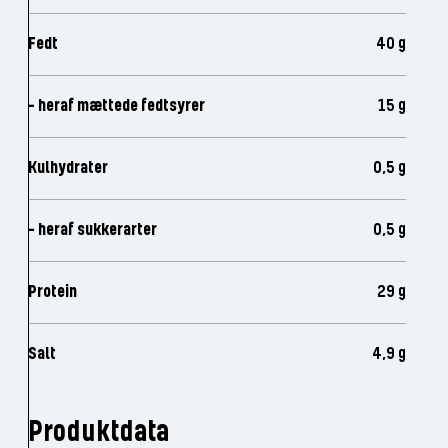
Fedt
40 g
- heraf mættede fedtsyrer
15 g
Kulhydrater
0,5 g
- heraf sukkerarter
0,5 g
Protein
29 g
Salt
4,9 g
Produktdata