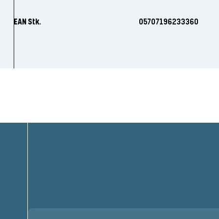
EAN Stk.
05707196233360