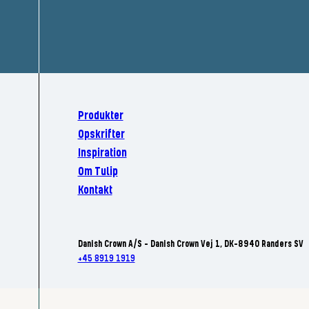
Produkter
Opskrifter
Inspiration
Om Tulip
Kontakt
Danish Crown A/S - Danish Crown Vej 1, DK-8940 Randers SV
+45 8919 1919