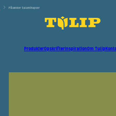
r
Pålækker Salamihapser
Produkter
Opskrifter
Inspiration
Om Tulip
Kont