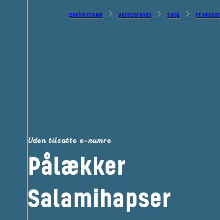
Danish Crown
Vores brands
Tulip
Produkte
Uden tilsatte e-numre
Pålækker
Salamihapser