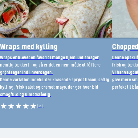
Wraps med kylling
Chopped
Wraps er blevet en favorit i mange hjem. Det smager
Denne opskri
nemlig lækkert – og så er det en nem måde at få flere
frisk og lækk
grøntsager ind i hverdagen.
Vi har valgt 
Denne variation indeholder knasende sprødt bacon, saftig
give mere sma
kylling, frisk salat og cremet mayo, der gør hver bid
perfekt til b
smagfuld og uimodståelig.
(2)