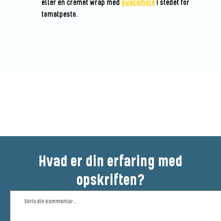
eller en cremet wrap med
guacamole
i stedet for
tomatpesto.
Vær den første til at bedømme
denne opskrift
Hvad er din erfaring med
opskriften?