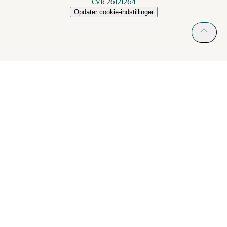
CVR 26121264
Opdater cookie-indstillinger