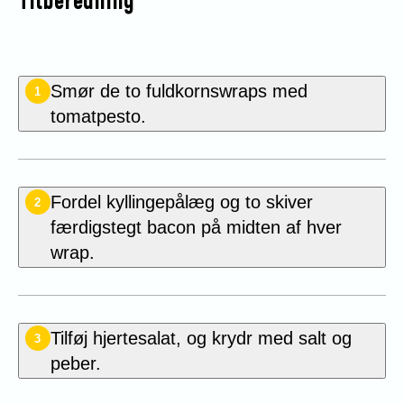
Tilberedning
Smør de to fuldkornswraps med
1
tomatpesto.
Fordel kyllingepålæg og to skiver
2
færdigstegt bacon på midten af hver
wrap.
Tilføj hjertesalat, og krydr med salt og
3
peber.