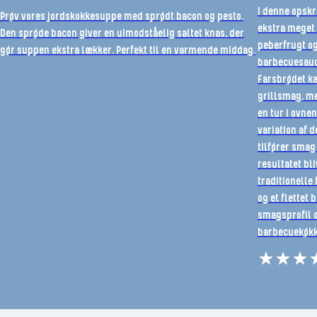
I denne opskr
Prøv vores jordskokkesuppe med sprødt bacon og pesto.
ekstra meget 
Den sprøde bacon giver en uimodståelig saltet knas, der
peberfrugt o
gør suppen ekstra lækker. Perfekt til en varmende middag.
barbecuesauce
Farsbrødet ka
grillsmag, m
en tur i ovne
variation af 
tilfører smag
resultatet bli
traditionelle
og et flettet
smagsprofil o
barbecuekøkk