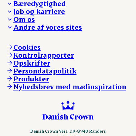
Bæredygtighed
Besøg Danish Crown
Job og karriere
Presse og nyheder
Fra jord til bord
Om os
Reklamationer
Hverdagen
Arbejd med os
Andre af vores sites
Whistleblower
Ansvarlighed og nøgletal
Ledige stillinger
Hvem er vi
Øvrige henvendelser
Mød Danish Crown
Brand og visuel identitet
Andelsejere - gris
Vi går forrest
Andelsejere - kreatur
Cookies
Vores resultater
Danishcrownprofessional.com
Kontrolrapporter
Vores lokationer
DAT-Schaub.com
Opskrifter
Kontakt
ESS-FOOD.com
Persondatapolitik
Fonden Dansk Gastronomi
KLS.se
Produkter
nordicspoor.com
Nyhedsbrev med madinspiration
Scanhide.dk
Sokolow.pl
Danish Crown Vej 1, DK-8940 Randers