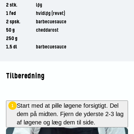
2 stk.
løg
1 fed
hvidløg (revet)
2 spsk.
barbecuesauce
50 g
cheddarost
250 g
1,5 dl
barbecuesauce
Tilberedning
Start med at pille løgene forsigtigt. Del
1
dem på midten. Fjern de yderste 2-3 lag
af løgene og læg dem til side.