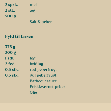
2 spsk.
mel
2 stk.
æg
500 g
Salt & peber
Fyld til farsen
375 g
200 g
1 stk.
løg
2 fed
hvidløg
0,5 stk.
rød peberfrugt
0,5 stk.
gul peberfrugt
Barbecuesauce
Friskkværnet peber
Olie