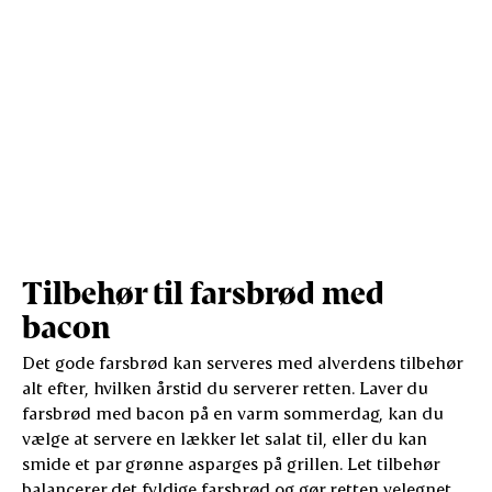
Farsbrødet
Grill (kuglegrill)
Indirekte varme
placeres væk
75 
fra kullene
Tilbehør til farsbrød med
bacon
Det gode farsbrød kan serveres med alverdens tilbehør
alt efter, hvilken årstid du serverer retten. Laver du
farsbrød med bacon på en varm sommerdag, kan du
vælge at servere en lækker let salat til, eller du kan
smide et par grønne asparges på grillen. Let tilbehør
balancerer det fyldige farsbrød og gør retten velegnet