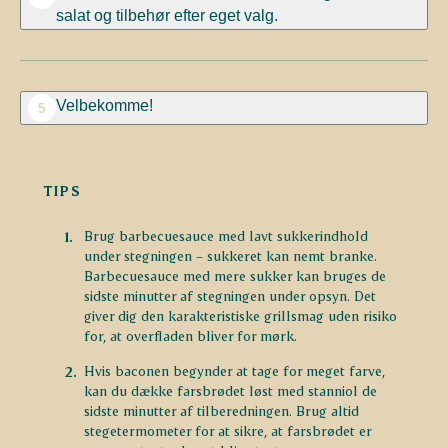
salat og tilbehør efter eget valg.
Velbekomme!
5
TIPS
Brug barbecuesauce med lavt sukkerindhold
under stegningen – sukkeret kan nemt branke.
Barbecuesauce med mere sukker kan bruges de
sidste minutter af stegningen under opsyn. Det
giver dig den karakteristiske grillsmag uden risiko
for, at overfladen bliver for mørk.
Hvis baconen begynder at tage for meget farve,
kan du dække farsbrødet løst med stanniol de
sidste minutter af tilberedningen. Brug altid
stegetermometer for at sikre, at farsbrødet er