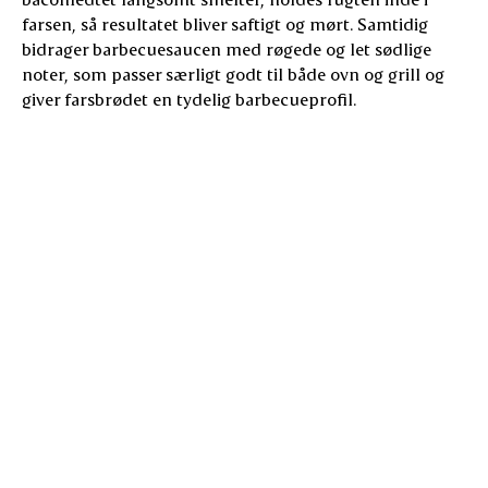
farsen, så resultatet bliver saftigt og mørt. Samtidig
bidrager barbecuesaucen med røgede og let sødlige
noter, som passer særligt godt til både ovn og grill og
giver farsbrødet en tydelig barbecueprofil.
Element
Funktion i farsbrødet
Fyld (løg og
Giver sødme, saft og variation i
peberfrugt)
strukturen
Bacon omkring
Holder på fugten og tilfører fedme
farsen
Giver røget smag og afrundet
Barbecuesauce
overflade
Sikrer jævn tilberedning uden
Indirekte varme