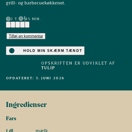
grill- og barbecuekøkkenet.
2 T.
45 MIN.
(1)
Tilføj en kommentar
HOLD MIN SKÆRM TÆNDT
OPSKRIFTEN ER UDVIKLET AF
TULIP
OPDATERET: 3. JUNI 2026
Ingredienser
Fars
1 dl
mælk