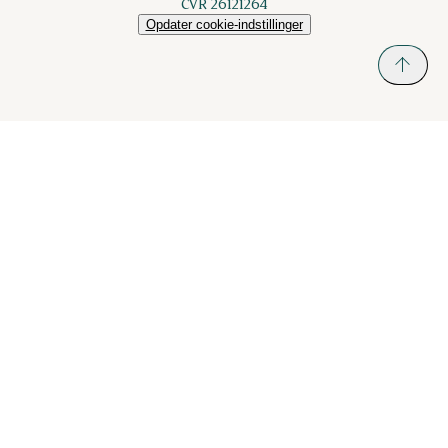
CVR 26121264
Opdater cookie-indstillinger