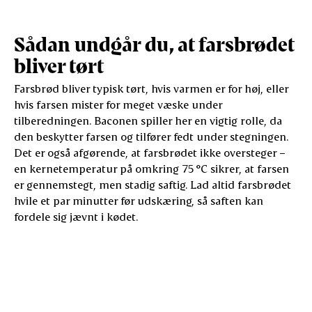
Sådan undgår du, at farsbrødet
bliver tørt
Farsbrød bliver typisk tørt, hvis varmen er for høj, eller
hvis farsen mister for meget væske under
tilberedningen. Baconen spiller her en vigtig rolle, da
den beskytter farsen og tilfører fedt under stegningen.
Det er også afgørende, at farsbrødet ikke oversteger –
en kernetemperatur på omkring 75 °C sikrer, at farsen
er gennemstegt, men stadig saftig. Lad altid farsbrødet
hvile et par minutter før udskæring, så saften kan
fordele sig jævnt i kødet.
Tilberedning
Temperatur
Placering
Ke
Ovn
200 °C (alm. ovn)
Midt i ovnen
75 