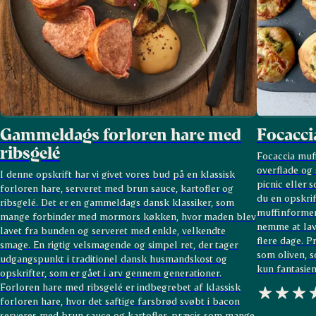
Gammeldags forloren hare med
Focacci
ribsgelé
Focaccia muf
overflade og
I denne opskrift har vi givet vores bud på en klassisk
picnic eller 
forloren hare, serveret med brun sauce, kartofler og
du en opskrif
ribsgelé. Det er en gammeldags dansk klassiker, som
muffinformen
mange forbinder med mormors køkken, hvor maden blev
nemme at lave
lavet fra bunden og serveret med enkle, velkendte
flere dage. 
smage. En rigtig velsmagende og simpel ret, der tager
som oliven, s
udgangspunkt i traditionel dansk husmandskost og
kun fantasien
opskrifter, som er gået i arv gennem generationer.
Forloren hare med ribsgelé er indbegrebet af klassisk
forloren hare, hvor det saftige farsbrød svøbt i bacon
serveres med brun sauce og kartofler, præcis som mange