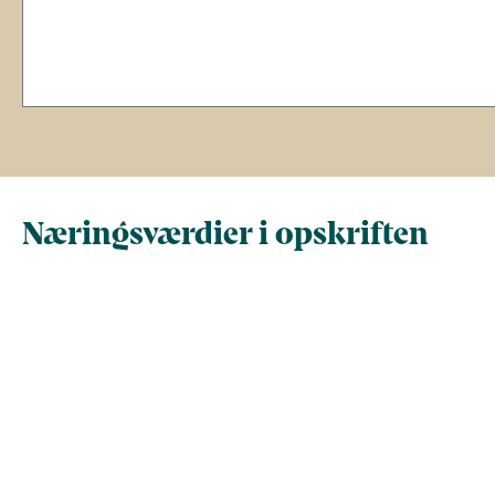
Næringsværdier i opskriften
Næringsindhold pr.
Næringsindhold 
100 g
person i opskrif
Total antal gram
100
406,8
Energi (kcal)
185,4
754,2