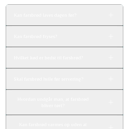
Kan farsbrød laves dagen før?
Kan farsbrød fryses?
Hvilket kød er bedst til farsbrød?
Skal farsbrød hvile før servering?
Hvordan undgår man, at farsbrød
bliver tørt?
Kan farsbrød varmes op uden at