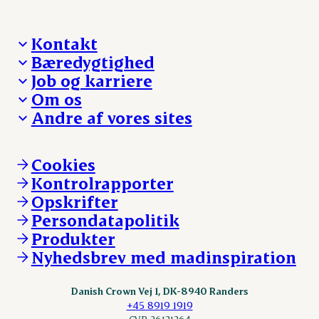
Kontakt
Bæredygtighed
Besøg Danish Crown
Job og karriere
Presse og nyheder
Fra jord til bord
Om os
Reklamationer
Hverdagen
Arbejd med os
Andre af vores sites
Whistleblower
Ansvarlighed og nøgletal
Ledige stillinger
Hvem er vi
Øvrige henvendelser
Mød Danish Crown
Brand og visuel identitet
Andelsejere - gris
Vi går forrest
Andelsejere - kreatur
Cookies
Vores resultater
Danishcrownprofessional.com
Kontrolrapporter
Vores lokationer
DAT-Schaub.com
Opskrifter
Kontakt
ESS-FOOD.com
Persondatapolitik
Fonden Dansk Gastronomi
KLS.se
Produkter
nordicspoor.com
Nyhedsbrev med madinspiration
Scanhide.dk
Sokolow.pl
Danish Crown Vej 1, DK-8940 Randers
+45 8919 1919