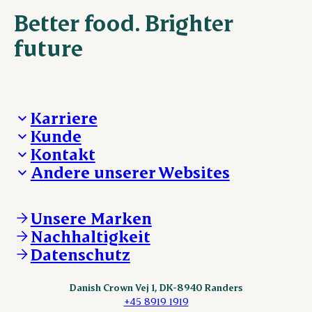
Better food. Brighter
future
Karriere
Kunde
Deine Karriere bei Danish Crown
Kontakt
Aktuelle Jobangebote
Was wir anbieten
Andere unserer Websites
Danish Crown
Lebensmittelsicherheit
Aktuelles und Presse
Verkaufs- und Lieferbedingungen
Beanstandung
Danishcrownprofessional.com
Tierwohl
Whistleblower
DAT-Schaub.com
Unsere Marken
Sonstige Anfragen
ESS-FOOD.com
Nachhaltigkeit
KLS.se
Datenschutz
nordicspoor.com
scanhide.dk
sokolow.pl
Danish Crown Vej 1, DK-8940 Randers
+45 8919 1919