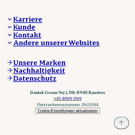
Karriere
Kunde
Deine Karriere bei Danish Crown
Kontakt
Aktuelle Jobangebote
Was wir anbieten
Andere unserer Websites
Danish Crown
Lebensmittelsicherheit
Aktuelles und Presse
Verkaufs- und Lieferbedingungen
Beanstandung
Danishcrownprofessional.com
Tierwohl
Whistleblower
DAT-Schaub.com
Unsere Marken
Sonstige Anfragen
ESS-FOOD.com
Nachhaltigkeit
KLS.se
Datenschutz
nordicspoor.com
scanhide.dk
sokolow.pl
Danish Crown Vej 1, DK-8940 Randers
+45 8919 1919
Unternehmensnummer 26121264
Cookie-Einstellungen aktualisieren