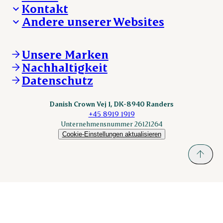
Deine Karriere bei Danish Crown
Kontakt
Aktuelle Jobangebote
Was wir anbieten
Andere unserer Websites
Danish Crown
Lebensmittelsicherheit
Aktuelles und Presse
Verkaufs- und Lieferbedingungen
Beanstandung
Danishcrownprofessional.com
Tierwohl
Whistleblower
DAT-Schaub.com
Unsere Marken
Sonstige Anfragen
ESS-FOOD.com
Nachhaltigkeit
KLS.se
Datenschutz
nordicspoor.com
scanhide.dk
sokolow.pl
Danish Crown Vej 1, DK-8940 Randers
+45 8919 1919
Unternehmensnummer 26121264
Cookie-Einstellungen aktualisieren