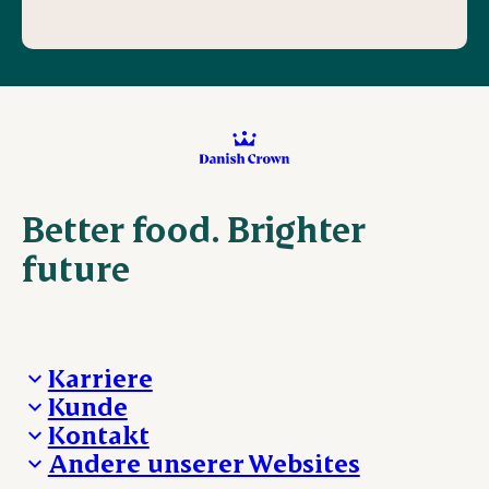
Better food. Brighter
future
Karriere
Kunde
Deine Karriere bei Danish Crown
Kontakt
Aktuelle Jobangebote
Was wir anbieten
Andere unserer Websites
Danish Crown
Lebensmittelsicherheit
Aktuelles und Presse