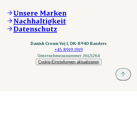
Verkaufs- und Lieferbedingungen
Beanstandung
Danishcrownprofessional.com
Tierwohl
Whistleblower
DAT-Schaub.com
Unsere Marken
Sonstige Anfragen
ESS-FOOD.com
Nachhaltigkeit
KLS.se
Datenschutz
nordicspoor.com
scanhide.dk
sokolow.pl
Danish Crown Vej 1, DK-8940 Randers
+45 8919 1919
Unternehmensnummer 26121264
Cookie-Einstellungen aktualisieren