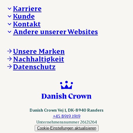
Karriere
Kunde
Deine Karriere bei Danish Crown
Kontakt
Aktuelle Jobangebote
Was wir anbieten
Andere unserer Websites
Danish Crown
Lebensmittelsicherheit
Aktuelles und Presse
Verkaufs- und Lieferbedingungen
Beanstandung
Danishcrownprofessional.com
Tierwohl
Whistleblower
DAT-Schaub.com
Unsere Marken
Sonstige Anfragen
ESS-FOOD.com
Nachhaltigkeit
KLS.se
Datenschutz
nordicspoor.com
scanhide.dk
sokolow.pl
Danish Crown Vej 1, DK-8940 Randers
+45 8919 1919
Unternehmensnummer 26121264
Cookie-Einstellungen aktualisieren