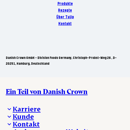
Produkte
Rezepte
Über Tulip
Kontakt
Danish Crown GmbH - Division Foods Germany, Christoph-Probst-Weg 26 , D-
20251, Hamburg, Deutschland
Ein Teil von Danish Crown
Karriere
Kunde
Deine Karriere bei Danish Crown
Kontakt
Aktuelle Jobangebote
Was wir anbieten