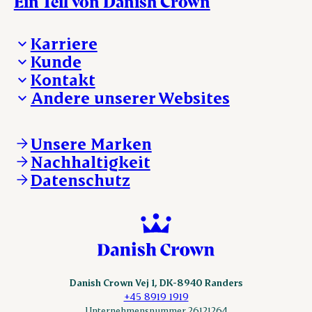
Ein Teil von Danish Crown
Karriere
Kunde
Deine Karriere bei Danish Crown
Kontakt
Aktuelle Jobangebote
Was wir anbieten
Andere unserer Websites
Danish Crown
Lebensmittelsicherheit
Aktuelles und Presse
Verkaufs- und Lieferbedingungen
Beanstandung
Danishcrownprofessional.com
Tierwohl
Whistleblower
DAT-Schaub.com
Unsere Marken
Sonstige Anfragen
ESS-FOOD.com
Nachhaltigkeit
KLS.se
Datenschutz
nordicspoor.com
scanhide.dk
sokolow.pl
Danish Crown Vej 1, DK-8940 Randers
+45 8919 1919
Unternehmensnummer 26121264