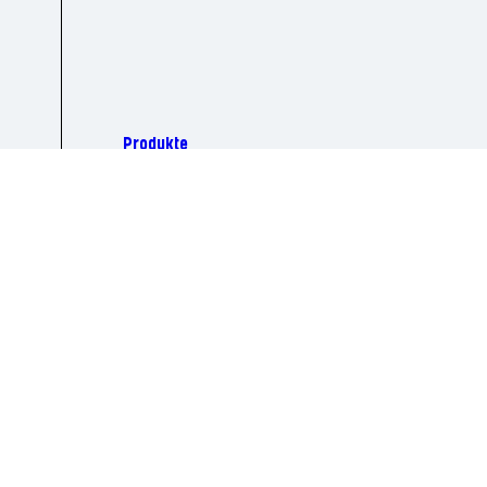
Produkte
Rezepte
Über Tulip
Kontakt
Danish Crown GmbH - Division Foods Germany, Christoph-Probs
Ein Teil von Danish Crow