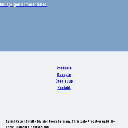
knusprigen Sommer Salat.
Produkte
Rezepte
Über Tulip
Kontakt
Danish Crown GmbH - Division Foods Germany, Christoph-Probst-Weg 26 , D-
20251, Hamburg, Deutschland