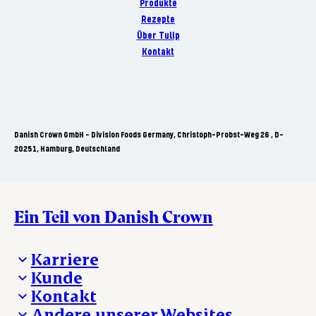
Produkte
Rezepte
Über Tulip
Kontakt
Danish Crown GmbH - Division Foods Germany, Christoph-Probst-Weg 26 , D-
20251, Hamburg, Deutschland
Ein Teil von Danish Crown
Karriere
Kunde
Deine Karriere bei Danish Crown
Kontakt
Aktuelle Jobangebote
Was wir anbieten
Andere unserer Websites
Danish Crown