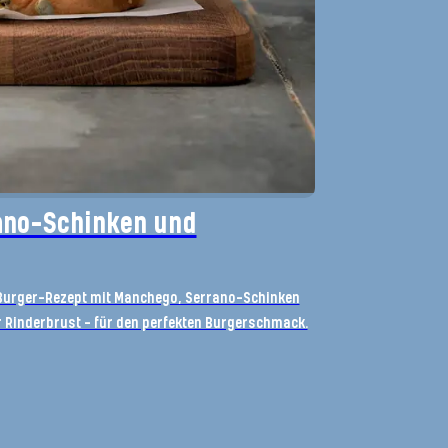
ano-Schinken und
s Burger-Rezept mit Manchego, Serrano-Schinken
Rinderbrust – für den perfekten Burgerschmack.