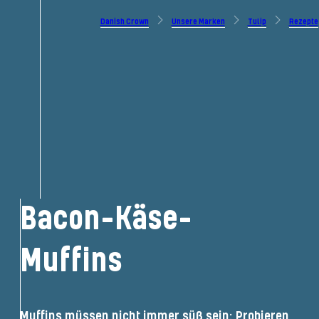
Danish Crown
Unsere Marken
Tulip
Rezepte
Bacon-Käse-
Muffins
Muffins müssen nicht immer süß sein: Probieren