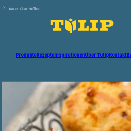
Bacon-Käse-Muffins
Produkte
Rezepte
Inspirationen
Über Tulip
Kontakt
B