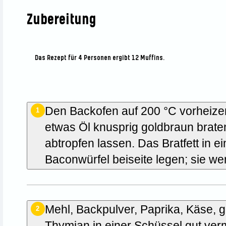
Zubereitung
Das Rezept für 4 Personen ergibt 12 Muffins.
Den Backofen auf 200 °C vorheizen
1
etwas Öl knusprig goldbraun brate
abtropfen lassen. Das Bratfett in e
Baconwürfel beiseite legen; sie we
Mehl, Backpulver, Paprika, Käse,
2
Thymian in einer Schüssel gut ve