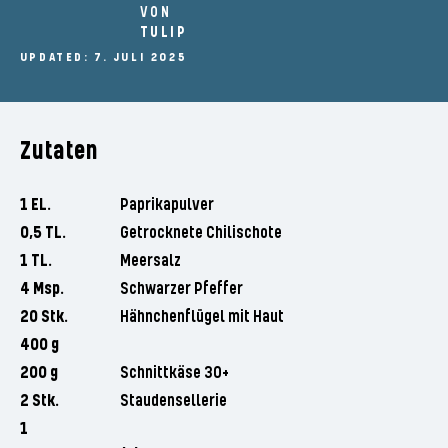
VON
TULIP
UPDATED: 7. JULI 2025
Zutaten
1 EL.
Paprikapulver
0,5 TL.
Getrocknete Chilischote
1 TL.
Meersalz
4 Msp.
Schwarzer Pfeffer
20 Stk.
Hähnchenflügel mit Haut
400 g
200 g
Schnittkäse 30+
2 Stk.
Staudensellerie
1