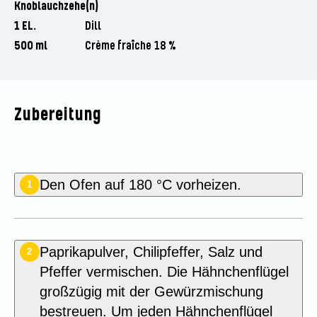
Knoblauchzehe(n)
1 EL.
Dill
500 ml
Crème fraîche 18 %
Zubereitung
Den Ofen auf 180 °C vorheizen.
1
Paprikapulver, Chilipfeffer, Salz und
2
Pfeffer vermischen. Die Hähnchenflügel
großzügig mit der Gewürzmischung
bestreuen. Um jeden Hähnchenflügel