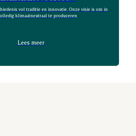
hiedenis vol traditie en innovatie. Onze visie is om in
olledig klimaatneutraal te produceren
Lees meer