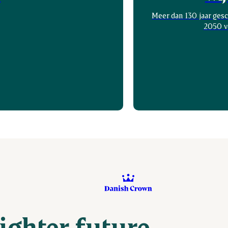
Meer dan 130 jaar gesc
2050 v
ighter future.