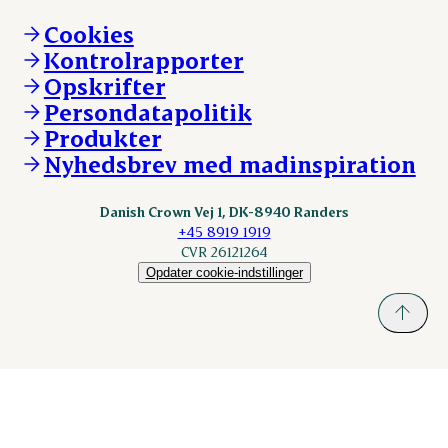
Brand og visuel identitet
Andelsejere - gris
Vi går forrest
Andelsejere - kreatur
Cookies
Vores resultater
Danishcrownprofessional.com
Kontrolrapporter
Vores lokationer
DAT-Schaub.com
Opskrifter
Kontakt
ESS-FOOD.com
Persondatapolitik
Fonden Dansk Gastronomi
KLS.se
Produkter
nordicspoor.com
Nyhedsbrev med madinspiration
Scanhide.dk
Sokolow.pl
Danish Crown Vej 1, DK-8940 Randers
+45 8919 1919
CVR 26121264
Opdater cookie-indstillinger