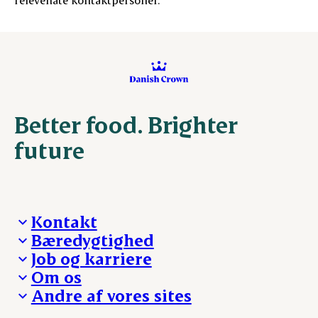
Better food. Brighter
future
Kontakt
Bæredygtighed
Besøg Danish Crown
Job og karriere
Presse og nyheder
Fra jord til bord
Om os
Reklamationer
Hverdagen
Arbejd med os
Andre af vores sites
Whistleblower
Ansvarlighed og nøgletal
Ledige stillinger
Hvem er vi
Øvrige henvendelser
Mød Danish Crown