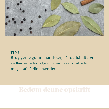
TIPS
Brug gerne gummihandsker, når du håndterer
rødbederne for ikke at farven skal smitte for
meget af på dine
hænder.
Bedøm denne opskrift