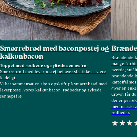
Smørrebrød med baconpostej og
Brænde
kalkunbacon
Brændende kæ
mange forbi
Toppet med rødbede og syltede sennesfrø
hverdagsmålti
Smørrebrød med leverpostej behøver slet ikke at være
brændende kæ
kedeligt!
kartoffelmos
Vi har sammensat en skøn opskrift på smørrebrød med
giver en enk
leverpostej, vores kalkunbacon, rødbeder og syltede
Crown får du
sennepsfrø.
der er perfe
med masser a
rødbeder.