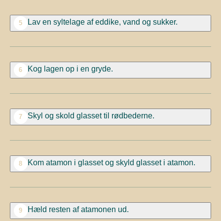
Lav en syltelage af eddike, vand og sukker.
5
Kog lagen op i en gryde.
6
Skyl og skold glasset til rødbederne.
7
Kom
atamon
i glasset og skyld glasset i
atamon.
8
Hæld resten af
atamonen
ud.
9