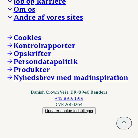
Job og karriere
Presse og nyheder
Fra jord til bord
Om os
Reklamationer
Hverdagen
Arbejd med os
Andre af vores sites
Whistleblower
Ansvarlighed og nøgletal
Ledige stillinger
Hvem er vi
Øvrige henvendelser
Mød Danish Crown
Brand og visuel identitet
Andelsejere - gris
Vi går forrest
Andelsejere - kreatur
Cookies
Vores resultater
Danishcrownprofessional.com
Kontrolrapporter
Vores lokationer
DAT-Schaub.com
Opskrifter
Kontakt
ESS-FOOD.com
Persondatapolitik
Fonden Dansk Gastronomi
KLS.se
Produkter
nordicspoor.com
Nyhedsbrev med madinspiration
Scanhide.dk
Sokolow.pl
Danish Crown Vej 1, DK-8940 Randers
+45 8919 1919
CVR 26121264
Opdater cookie-indstillinger