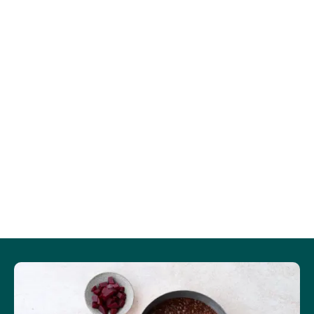
Protein (g)
0,7
1,3
Vis mere
Salt (g)
0,3
0,5