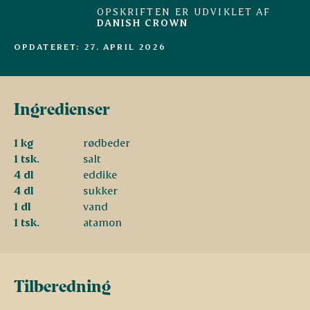
OPSKRIFTEN ER UDVIKLET AF
DANISH CROWN
OPDATERET: 27. APRIL 2026
Ingredienser
1 kg
rødbeder
1 tsk.
salt
4 dl
eddike
4 dl
sukker
1 dl
vand
1 tsk.
atamon
Tilberedning