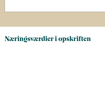
Næringsværdier i opskriften
Næringsindhold pr.
Næringsindhold 
100 g
person i opskrif
Total antal gram
100
NaN
Energi (kcal)
225,9
NaN
- Energi (kJ)
945,3
NaN