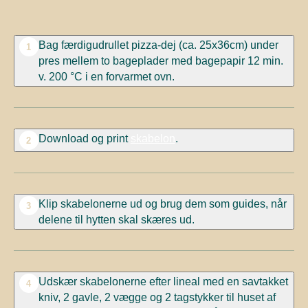
Bag færdigudrullet pizza-dej (ca. 25x36cm) under
1
pres mellem to bageplader med bagepapir 12 min.
v. 200 °C i en forvarmet ovn.
Download og print
skabelon
.
2
Klip skabelonerne ud og brug dem som guides, når
3
delene til hytten skal skæres ud.
Udskær skabelonerne efter lineal med en savtakket
4
kniv, 2 gavle, 2 vægge og 2 tagstykker til huset af