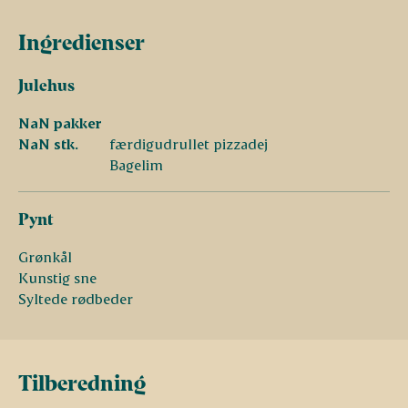
Ingredienser
Julehus
NaN pakker
NaN stk.
færdigudrullet pizzadej
Bagelim
Pynt
Grønkål
Kunstig sne
Syltede rødbeder
Tilberedning