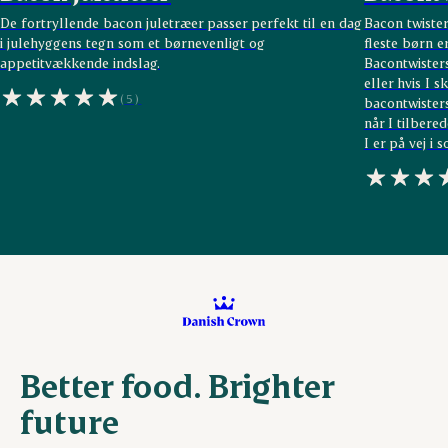
De fortryllende bacon juletræer passer perfekt til en dag
Bacon twister
i julehyggens tegn som et børnevenligt og
fleste børn er
appetitvækkende indslag.
Bacontwister
eller hvis I 
(5)
bacontwisters
når I tilbered
I er på vej i
Better food. Brighter
future