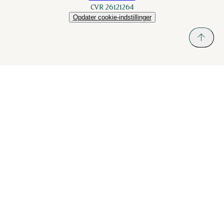
CVR 26121264
Opdater cookie-indstillinger