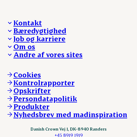
Kontakt
Bæredygtighed
Besøg Danish Crown
Job og karriere
Presse og nyheder
Fra jord til bord
Om os
Reklamationer
Hverdagen
Arbejd med os
Andre af vores sites
Whistleblower
Ansvarlighed og nøgletal
Ledige stillinger
Hvem er vi
Øvrige henvendelser
Mød Danish Crown
Brand og visuel identitet
Andelsejere - gris
Vi går forrest
Andelsejere - kreatur
Cookies
Vores resultater
Danishcrownprofessional.com
Kontrolrapporter
Vores lokationer
DAT-Schaub.com
Opskrifter
Kontakt
ESS-FOOD.com
Persondatapolitik
Fonden Dansk Gastronomi
KLS.se
Produkter
nordicspoor.com
Nyhedsbrev med madinspiration
Scanhide.dk
Sokolow.pl
Danish Crown Vej 1, DK-8940 Randers
+45 8919 1919