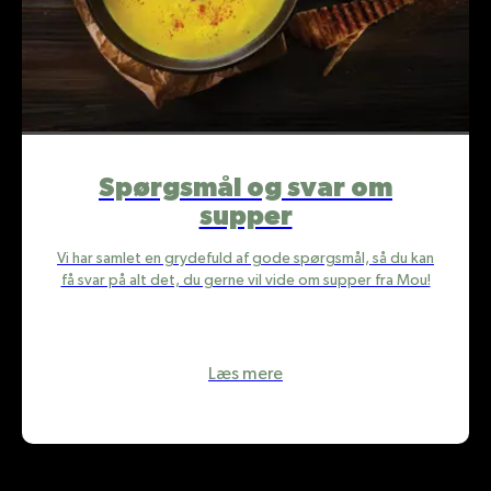
Spørgsmål og svar om
supper
Vi har samlet en grydefuld af gode spørgsmål, så du kan
få svar på alt det, du gerne vil vide om supper fra Mou!
Læs mere