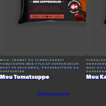
MILD, CREMET OG FLØDELEGERET
FLØDELEG
TOMATSUPPE MED FYLD AF SUPPENUDLER.
HØNSEKØD
KOGT PÅ HELE HØNS, OKSEKRAFTBEN OG
MAJS OG L
SUPPEURTER
OKSEKRAF
Mou Tomatsuppe
Mou K
Alle Mou produkter