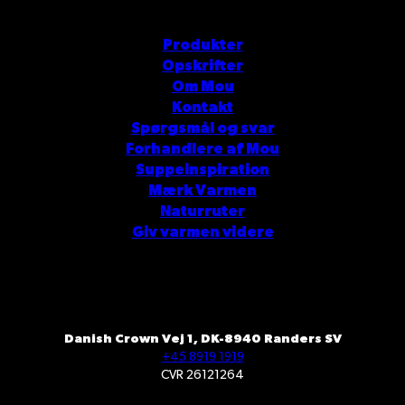
Produkter
Opskrifter
Om Mou
Kontakt
Spørgsmål og svar
Forhandlere af Mou
Suppeinspiration
Mærk Varmen
Naturruter
Giv varmen videre
Danish Crown Vej 1, DK-8940 Randers SV
+45 8919 1919
CVR 26121264