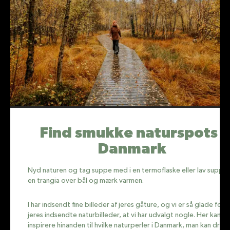
Find smukke naturspots i
Danmark
Nyd naturen og tag suppe med i en termoflaske eller lav suppen
en trangia over bål og mærk varmen.
I har indsendt fine billeder af jeres gåture, og vi er så glade for
jeres indsendte naturbilleder, at vi har udvalgt nogle. Her kan vi
inspirere hinanden til hvilke naturperler i Danmark, man kan drag