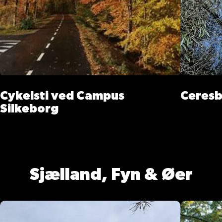
Cykelsti ved Campus
Ceresb
Silkeborg
Sjælland, Fyn & Øer