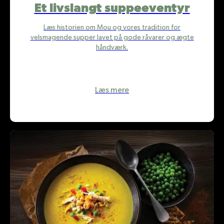
Et livslangt suppeeventyr
Læs historien om Mou og vores tradition for
velsmagende supper lavet på gode råvarer og ægte
håndværk.
Læs mere