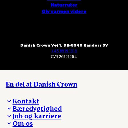
Naturruter
Giv varmen videre
Danish Crown Vej 1, DK-8940 Randers SV
+45 8919 1919
CVR 26121264
En del af Danish Crown
Kontakt
Bæredygtighed
Besøg Danish Crown
Job og karriere
Presse og nyheder
Fra jord til bord
Om os
Reklamationer
Hverdagen
Arbejd med os