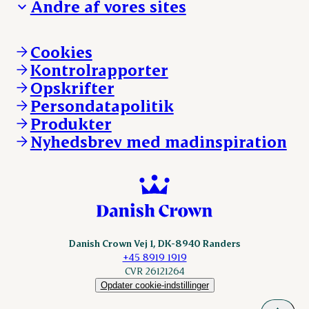
Andre af vores sites
Whistleblower
Ansvarlighed og nøgletal
Ledige stillinger
Hvem er vi
Øvrige henvendelser
Mød Danish Crown
Brand og visuel identitet
Andelsejere - gris
Vi går forrest
Andelsejere - kreatur
Cookies
Vores resultater
Danishcrownprofessional.com
Kontrolrapporter
Vores lokationer
DAT-Schaub.com
Opskrifter
Kontakt
ESS-FOOD.com
Persondatapolitik
Fonden Dansk Gastronomi
KLS.se
Produkter
nordicspoor.com
Nyhedsbrev med madinspiration
Scanhide.dk
Sokolow.pl
Danish Crown Vej 1, DK-8940 Randers
+45 8919 1919
CVR 26121264
Opdater cookie-indstillinger