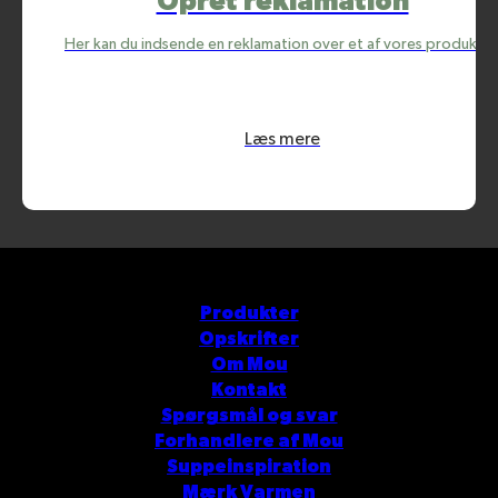
Opret reklamation
Her kan du indsende en reklamation over et af vores produkter
Læs mere
Produkter
Opskrifter
Om Mou
Kontakt
Spørgsmål og svar
Forhandlere af Mou
Suppeinspiration
Mærk Varmen