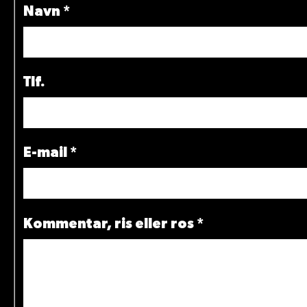
Navn
*
Tlf.
E-mail
*
Kommentar, ris eller ros
*