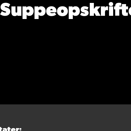
Suppeopskrift
Filtrér
tater: