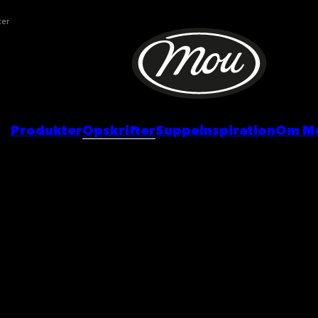
ter
Produkter
Opskrifter
Suppeinspiration
Om M