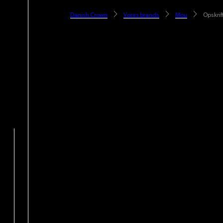
Danish Crown
Vores brands
Mou
Opskrif