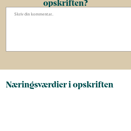
opskriften?
Næringsværdier i opskriften
Næringsindhold pr.
Næringsindhold 
100 g
person i opskrif
Total antal gram
100
188