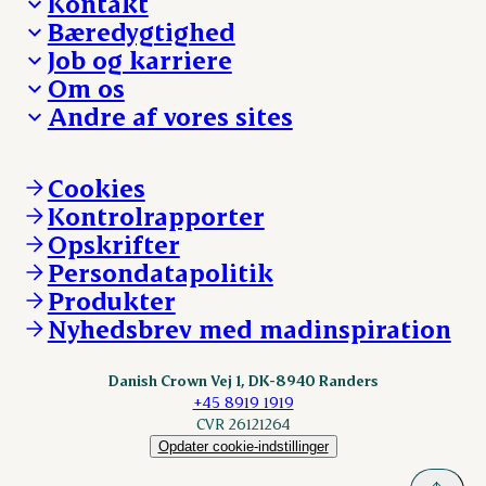
Kontakt
Bæredygtighed
Besøg Danish Crown
Job og karriere
Presse og nyheder
Fra jord til bord
Om os
Reklamationer
Hverdagen
Arbejd med os
Andre af vores sites
Whistleblower
Ansvarlighed og nøgletal
Ledige stillinger
Hvem er vi
Øvrige henvendelser
Mød Danish Crown
Brand og visuel identitet
Andelsejere - gris
Vi går forrest
Andelsejere - kreatur
Cookies
Vores resultater
Danishcrownprofessional.com
Kontrolrapporter
Vores lokationer
DAT-Schaub.com
Opskrifter
Kontakt
ESS-FOOD.com
Persondatapolitik
Fonden Dansk Gastronomi
KLS.se
Produkter
nordicspoor.com
Nyhedsbrev med madinspiration
Scanhide.dk
Sokolow.pl
Danish Crown Vej 1, DK-8940 Randers
+45 8919 1919
CVR 26121264
Opdater cookie-indstillinger