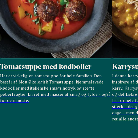
Tomatsuppe med kødboller
Karrys
Her er virkelig en tomatsuppe for hele familien. Den
I denne karr
består af Mou Økologisk Tomatsuppe, hjemmelavede
inspirere af 
kødboller med italienske smagsindtryk og stegte
karry. Karry
peberfrugter. En ret med masser af smag og fylde - også
og det lækre 
for de mindste.
hit for hele 
stærk – det g
dage – men d
ret alle andr