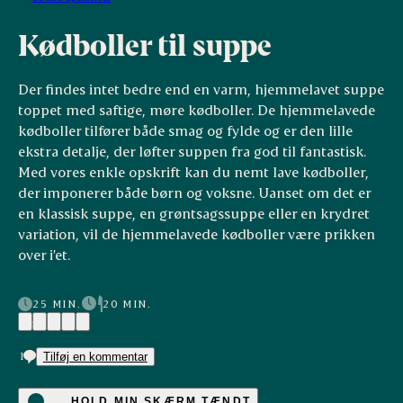
Kødboller til suppe
Der findes intet bedre end en varm, hjemmelavet suppe
toppet med saftige, møre kødboller. De hjemmelavede
kødboller tilfører både smag og fylde og er den lille
ekstra detalje, der løfter suppen fra god til fantastisk.
Med vores enkle opskrift kan du nemt lave kødboller,
der imponerer både børn og voksne. Uanset om det er
en klassisk suppe, en grøntsagssuppe eller en krydret
variation, vil de hjemmelavede kødboller være prikken
over i’et.
25 MIN.
20 MIN.
(4)
1
Tilføj en kommentar
HOLD MIN SKÆRM TÆNDT