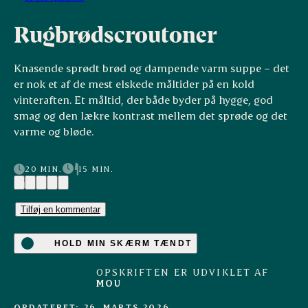
Rugbrødscroutoner
Knasende sprødt brød og dampende varm suppe – det
er nok et af de mest elskede måltider på en kold
vinteraften. Et måltid, der både byder på hygge, god
smag og den lækre kontrast mellem det sprøde og det
varme og bløde.
20 MIN.
15 MIN.
(1)
Tilføj en kommentar
HOLD MIN SKÆRM TÆNDT
OPSKRIFTEN ER UDVIKLET AF
MOU
OPDATERET: 26. MARTS 2026