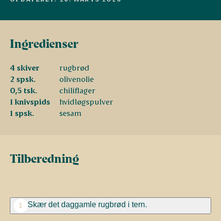
Ingredienser
4 skiver
rugbrød
2 spsk.
olivenolie
0,5 tsk.
chiliflager
1 knivspids
hvidløgspulver
1 spsk.
sesam
Tilberedning
Skær det daggamle rugbrød i tern.
1