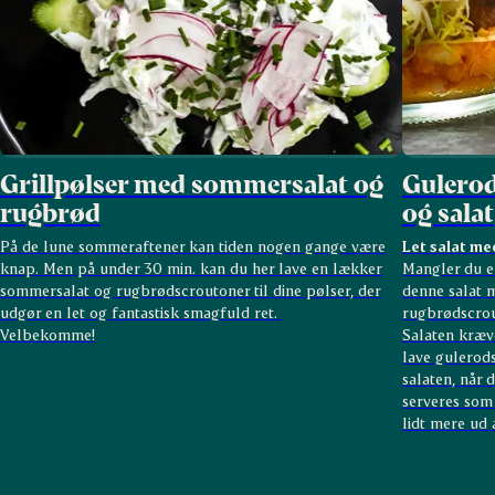
Grillpølser med sommersalat og
Gulero
rugbrød
og salat
På de lune sommeraftener kan tiden nogen gange være
Let salat me
knap. Men på under 30 min. kan du her lave en lækker
Mangler du en
sommersalat og rugbrødscroutoner til dine pølser, der
denne salat 
udgør en let og fantastisk smagfuld ret.
rugbrødscrou
Velbekomme!
Salaten kræv
lave gulerods
salaten, når 
serveres som 
lidt mere ud 