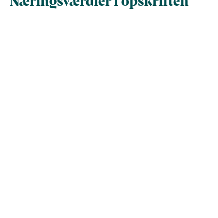
Næringsværdier i opskriften
Næringsindhold pr.
Næringsindhold 
100 g
person i opskrif
Total antal gram
100
60
Energi (kcal)
298
178
Fedt (g)
15
9.1
Kulhydrater (g)
39
23
Vis mere
Protein (g)
5.4
3.2