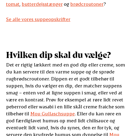
tomat
,
butterdejsstænger
og
brødcroutoner
?
Se alle vores suppeopskrifter
Hvilken dip skal du vælge?
Det er rigtig lækkert med en god dip eller creme, som
du kan servere til den varme suppe og de sprøde
rugbrødscroutoner. Dippen er et godt tilbehør til
suppen, hvis du vælger en dip, der matcher suppens
smag – enten ved at ligne suppen i smag, eller ved at
være en kontrast. Prøv for eksempel at røre lidt revet
peberrod eller wasabi i en lille skål creme fraiche som
tilbehør til
Mou Gullaschsuppe
. Eller du kan røre en
god færdiglavet humus op med lidt chilisauce og
eventuelt lidt vand, hvis du synes, den er for tyk, og
servere den krydrede humus som dyppelse til
Mou