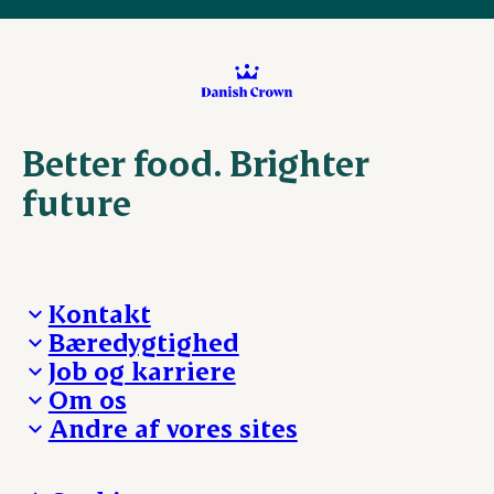
Better food. Brighter
future
Kontakt
Bæredygtighed
Besøg Danish Crown
Job og karriere
Presse og nyheder
Fra jord til bord
Om os
Reklamationer
Hverdagen
Arbejd med os
Andre af vores sites
Whistleblower
Ansvarlighed og nøgletal
Ledige stillinger
Hvem er vi
Øvrige henvendelser
Mød Danish Crown
Brand og visuel identitet
Andelsejere - gris
Vi går forrest
Andelsejere - kreatur