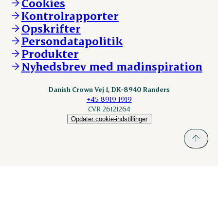
Cookies
Vores resultater
Danishcrownprofessional.com
Kontrolrapporter
Vores lokationer
DAT-Schaub.com
Opskrifter
Kontakt
ESS-FOOD.com
Persondatapolitik
Fonden Dansk Gastronomi
KLS.se
Produkter
nordicspoor.com
Nyhedsbrev med madinspiration
Scanhide.dk
Sokolow.pl
Danish Crown Vej 1, DK-8940 Randers
+45 8919 1919
CVR 26121264
Opdater cookie-indstillinger