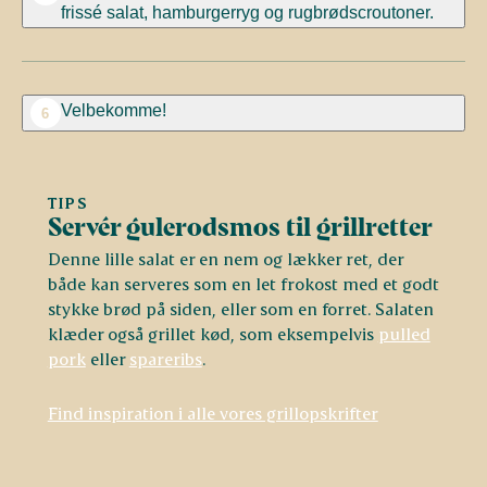
frissé salat, hamburgerryg og rugbrødscroutoner.
Velbekomme!
6
TIPS
Servér gulerodsmos til grillretter
Denne lille salat er en nem og lækker ret, der
både kan serveres som en let frokost med et godt
stykke brød på siden, eller som en forret. Salaten
klæder også grillet kød, som eksempelvis
pulled
pork
eller
spareribs
.
Find inspiration i alle vores grillopskrifter