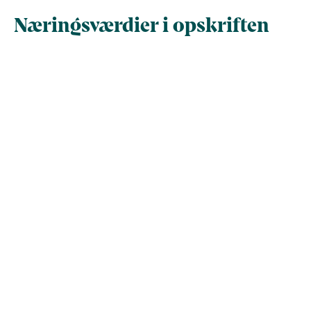
Næringsværdier i opskriften
Næringsindhold pr.
Næringsindhold 
100 g
person i opskrif
Total antal gram
100
117,8
Energi (kcal)
139,6
164,4
- Energi (kJ)
584,2
687,9
Fedt (g)
6,8
8
- heraf mættede
0
0
fedtsyrer (g)
Kulhydrater (g)
8,7
10,3