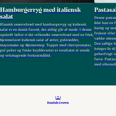
Hamburgerryg med italiensk
Pastasa
salat
Denne pasta
ikke kun en 
Klassisk smørrebrød med hamburgerryg og italiensk
hurtig og nem
salat er en dansk favorit, der aldrig går af mode. I denne
frokost elle
opskrift løfter vi det velkendte smørrebrød med en frisk,
vække misund
hjemmelavet italiensk salat af ærter, gulerødder,
Den saftige 
mayonnaise og dijonsennep. Toppet med cherrytomater,
bringer liv ti
gul peber og friske krydderurter er resultatet et smukt
peberfrugt o
og velsmagende frokostmåltid.
farve. Pasta
med olivenoli