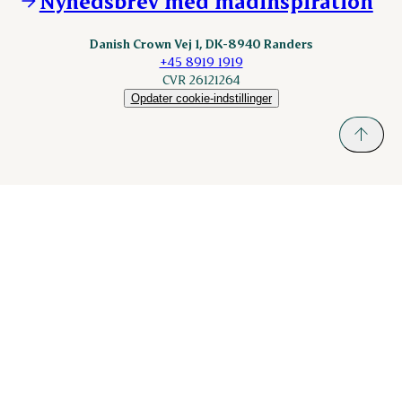
Nyhedsbrev med madinspiration
Scanhide.dk
Sokolow.pl
Danish Crown Vej 1, DK-8940 Randers
+45 8919 1919
CVR 26121264
Opdater cookie-indstillinger