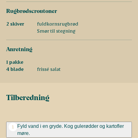
Rugbrødscroutoner
2 skiver
fuldkornsrugbrød
Smør til stegning
Anretning
1 pakke
4 blade
frissé salat
Tilberedning
Fyld vand i en gryde. Kog gulerødder og kartofler
1
møre.