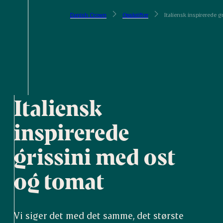
Danish Crown
Opskrifter
Italiensk inspirerede 
Italiensk
inspirerede
grissini med ost
og tomat
Vi siger det med det samme, det største