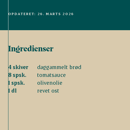
OPDATERET: 26. MARTS 2026
Ingredienser
4 skiver
daggammelt brød
8 spsk.
tomatsauce
1 spsk.
olivenolie
1 dl
revet ost