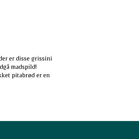
r er disse grissini
ndgå madspild!
kket pitabrød er en