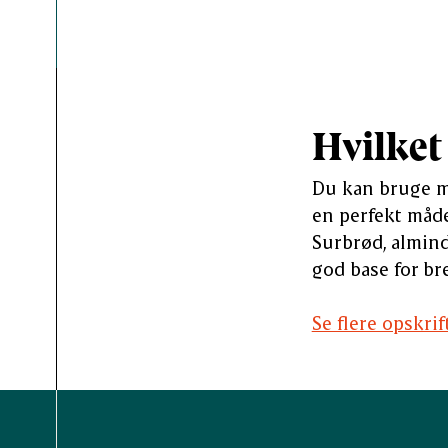
Hvilket
Du kan bruge ma
en perfekt måde
Surbrød, almind
god base for br
Se flere opskri