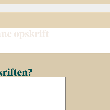
nne opskrift
kriften?