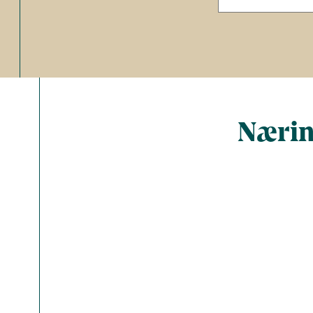
Nærin
Total ant
Energi (kc