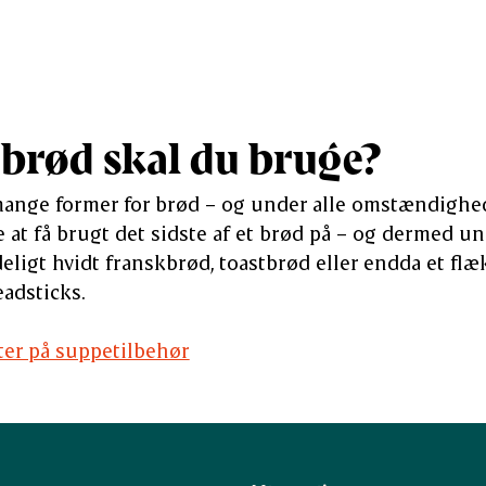
 brød skal du bruge?
nge former for brød – og under alle omstændighede
 at få brugt det sidste af et brød på – og dermed u
eligt hvidt franskbrød, toastbrød eller endda et flæ
eadsticks.
fter på suppetilbehør