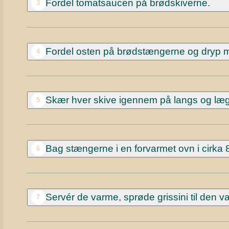
Fordel tomatsaucen på brødskiverne.
3
Fordel osten på brødstængerne og dryp m
4
Skær hver skive igennem på langs og læ
5
Bag stængerne i en forvarmet ovn i cirka 8
6
Servér de varme, sprøde grissini til den 
7