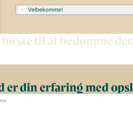
Velbekomme!
8
 første til at bedømme de
 er din erfaring med ops