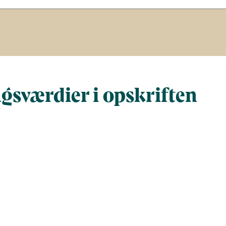
gsværdier i opskriften
Næringsindhold pr. 100 g
Næringsindho
al gram
100
102
al)
242
248