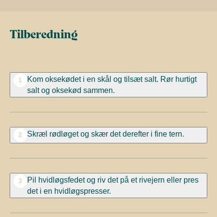
Tilberedning
Kom oksekødet i en skål og tilsæt salt. Rør hurtigt
1
salt og oksekød sammen.
Skræl rødløget og skær det derefter i fine tern.
2
Pil hvidløgsfedet og riv det på et rivejern eller pres
3
det i en hvidløgspresser.