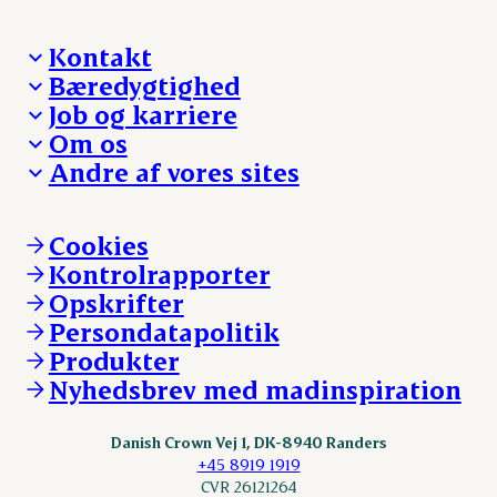
Kontakt
Bæredygtighed
Besøg Danish Crown
Job og karriere
Presse og nyheder
Fra jord til bord
Om os
Reklamationer
Hverdagen
Arbejd med os
Andre af vores sites
Whistleblower
Ansvarlighed og nøgletal
Ledige stillinger
Hvem er vi
Øvrige henvendelser
Mød Danish Crown
Brand og visuel identitet
Andelsejere - gris
Vi går forrest
Andelsejere - kreatur
Cookies
Vores resultater
Danishcrownprofessional.com
Kontrolrapporter
Vores lokationer
DAT-Schaub.com
Opskrifter
Kontakt
ESS-FOOD.com
Persondatapolitik
Fonden Dansk Gastronomi
KLS.se
Produkter
nordicspoor.com
Nyhedsbrev med madinspiration
Scanhide.dk
Sokolow.pl
Danish Crown Vej 1, DK-8940 Randers
+45 8919 1919
CVR 26121264