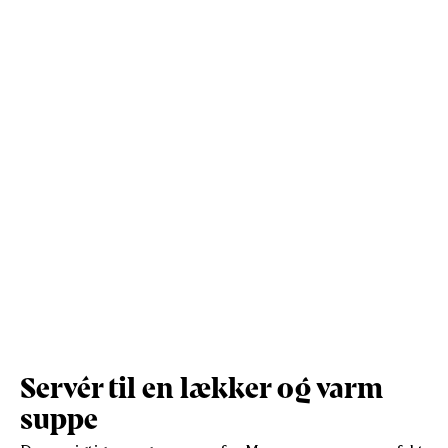
Protein (g)
15,9
31
Vis mere
Salt (g)
0,3
0,6
Servér til en lækker og varm
suppe