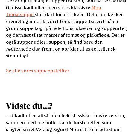
Der er rigtig mange supper fra Mou, som passer perfekt
til disse kødboller, men vores klassiske
Mou
Tomatsuppe
står klart forrest i køen. Det er en lækker,
cremet og mildt krydret tomatsuppe, baseret på en
grundsuppe kogt på hele høns, okseben og suppeurter,
og dernæst tilsat masser af tomat og piskefløde. Der er
også suppenudler i suppen, så find bare den
rødternede dug frem, og gør klar til ægte italiensk
stemning!
Se alle vores suppeopskrifter
Vidste du…?
…at kødboller, altså i den helt klassiske danske version,
sammen med melboller var de første retter, som
slagterparret Vera og Sigurd Mou satte i produktion i