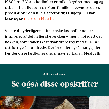
1960’erne? Vores kødboller er mildt krydret med løg og
peber – helt ligesom da Mou-familien begyndte deres
produktion i den lille slagterbutik i Esbjerg. Du kan
læse og se
mere om Mou her
.
Vidste du yderligere at italienske kødboller nok er
inspireret af det italienske køkken – men i høj grad det
køkken, som italienske indvandrere tog med til USA i
det forrige århundrede. Derfor er der også mange, der
kender disse kødboller under navnet ’Italian Meatballs’!
Alternativer
Se også disse opskrifter