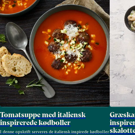
Tomatsuppe med italiensk
Græskar
inspirerede kødboller
inspire
skalott
I denne opskrift serveres de italiensk inspirede kødboller