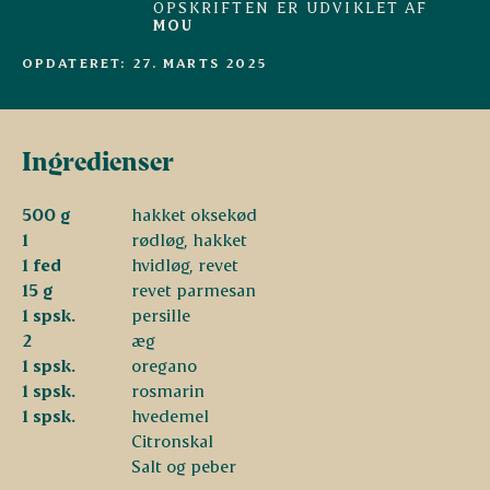
OPSKRIFTEN ER UDVIKLET AF
MOU
OPDATERET: 27. MARTS 2025
Ingredienser
500 g
hakket oksekød
1
rødløg, hakket
1 fed
hvidløg, revet
15 g
revet parmesan
1 spsk.
persille
2
æg
1 spsk.
oregano
1 spsk.
rosmarin
1 spsk.
hvedemel
Citronskal
Salt og peber