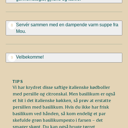
Servér sammen med en dampende varm suppe fra
8
Mou.
Velbekomme!
9
TIPS
Vi har krydret disse saftige italienske kødboller
med persille og citronskal. Men basilikum er også
et hit i det italienske køkken, så prøv at erstatte
persillen med basilikum. Hvis du ikke har frisk
basilikum ved hånden, så kom endelig et par
skefulde grøn basilikumpesto i farsen – det
smager skønt. Du kan også bruge tørret