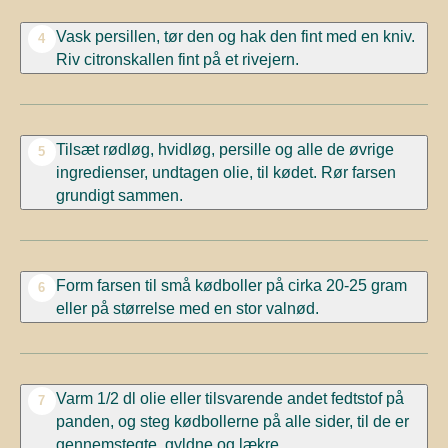
Vask persillen, tør den og hak den fint med en kniv.
4
Riv citronskallen fint på et rivejern.
Tilsæt rødløg, hvidløg, persille og alle de øvrige
5
ingredienser, undtagen olie, til kødet. Rør farsen
grundigt sammen.
Form farsen til små kødboller på cirka 20-25 gram
6
eller på størrelse med en stor valnød.
Varm 1/2 dl olie eller tilsvarende andet fedtstof på
7
panden, og steg kødbollerne på alle sider, til de er
gennemstegte, gyldne og lækre.