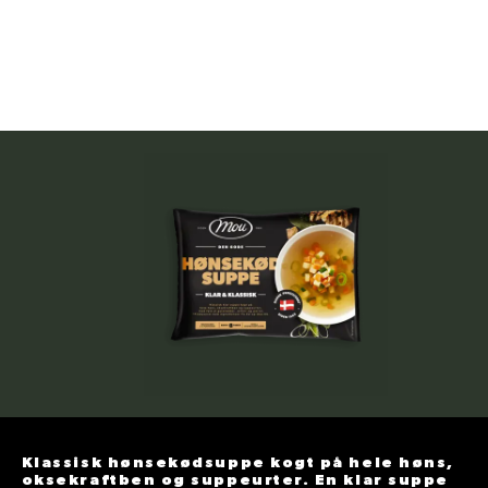
Klassisk hønsekødsuppe kogt på hele høns,
oksekraftben og suppeurter. En klar suppe