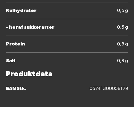
Kulhydrater
0,5 g
- heraf sukkerarter
0,5 g
Protein
0,5 g
Salt
0,9 g
Produktdata
EAN Stk.
05741300056179
Bedøm dette produkt