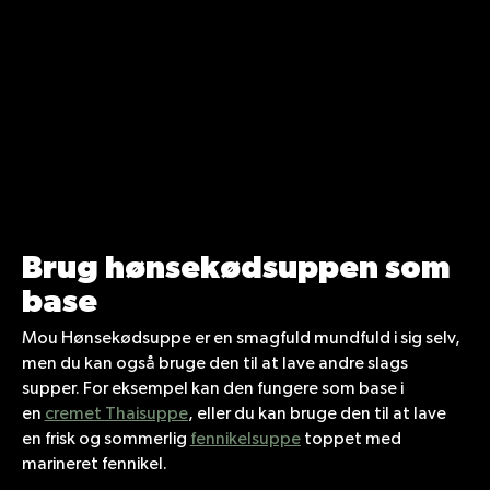
kraftfuld og fyldig smag af hønsekød.
Fyldet af porrer, selleri og gulerod
bidrager med sprød konsistens og
skarphed, der bryder den intense
smag af hønsekød og nuancerer
Vis mere
smagsoplevelsen.
Brug hønsekødsuppen som
base
Mou Hønsekødsuppe er en smagfuld mundfuld i sig selv,
men du kan også bruge den til at lave andre slags
supper. For eksempel kan den fungere som base i
en
cremet Thaisuppe
, eller du kan bruge den til at lave
en frisk og sommerlig
fennikelsuppe
toppet med
marineret fennikel.