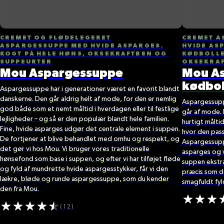
CREMET OG FLØDELEGERET
CREMET A
ASPARGESSUPPE MED HVIDE ASPARGES.
HVIDE ASP
KOGT PÅ HELE HØNS, OKSEKRAFTBEN OG
KØDBOLLE
SUPPEURTER
OKSEKRAF
Mou Aspargessuppe
Mou A
kødbol
Aspargessuppe har i generationer været en favorit blandt
danskerne. Den går aldrig helt af mode, for den er nemlig
Aspargessuppe
god både som et nemt måltid i hverdagen eller til festlige
går af mode.
lejligheder – og så er den populær blandt hele familien.
hurtigt måltid
Fine, hvide asparges udgør det centrale element i suppen.
hvor den pas
De fortjener at blive behandlet med omhu og respekt, og
Aspargessupp
det gør vi hos Mou. Vi bruger vores traditionelle
asparges og v
hønsefond som base i suppen, og efter vi har tilføjet fløde
suppen ekstr
og fyld af mundrette hvide aspargesstykker, får vi den
præcis som de
lækre, bløde og runde aspargessuppe, som du kender
smagfuldt fyld
den fra Mou.
(12)