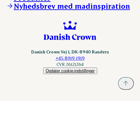
nordicspoor.com
Nyhedsbrev med madinspiration
Scanhide.dk
Sokolow.pl
Danish Crown Vej 1, DK-8940 Randers
+45 8919 1919
CVR 26121264
Opdater cookie-indstillinger