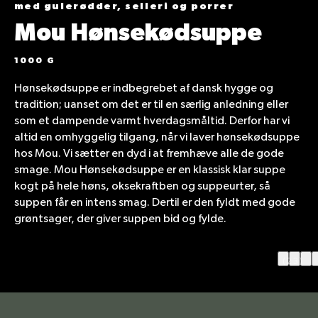
med gulerødder, selleri og porrer
Mou Hønsekødsuppe
1000 G
Hønsekødsuppe er indbegrebet af dansk hygge og
tradition; uanset om det er til en særlig anledning eller
som et dampende varmt hverdagsmåltid. Derfor har vi
altid en omhyggelig tilgang, når vi laver hønsekødsuppe
hos Mou. Vi sætter en dyd i at fremhæve alle de gode
smage. Mou Hønsekødsuppe er en klassisk klar suppe
kogt på hele høns, oksekraftben og suppeurter, så
suppen får en intens smag. Dertil er den fyldt med gode
grøntsager, der giver suppen bid og fylde.
(23)