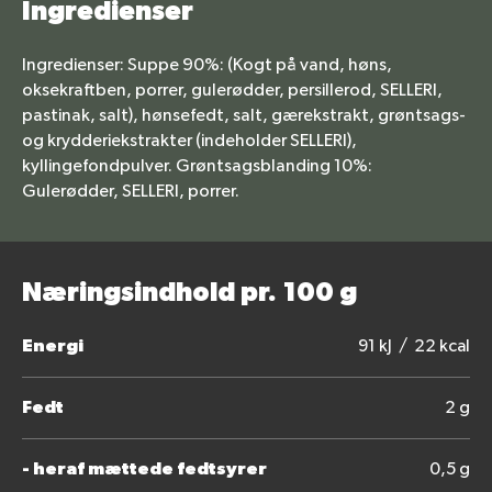
Ingredienser
Ingredienser: Suppe 90%: (Kogt på vand, høns,
oksekraftben, porrer, gulerødder, persillerod, SELLERI,
pastinak, salt), hønsefedt, salt, gærekstrakt, grøntsags-
og krydderiekstrakter (indeholder SELLERI),
kyllingefondpulver. Grøntsagsblanding 10%:
Gulerødder, SELLERI, porrer.
Næringsindhold pr. 100 g
Energi
91 kJ / 22 kcal
Fedt
2 g
- heraf mættede fedtsyrer
0,5 g