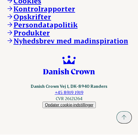
Cookies
Vores resultater
Danishcrownprofessional.com
Kontrolrapporter
Vores lokationer
DAT-Schaub.com
Opskrifter
Kontakt
ESS-FOOD.com
Persondatapolitik
Fonden Dansk Gastronomi
KLS.se
Produkter
nordicspoor.com
Nyhedsbrev med madinspiration
Scanhide.dk
Sokolow.pl
Danish Crown Vej 1, DK-8940 Randers
+45 8919 1919
CVR 26121264
Opdater cookie-indstillinger