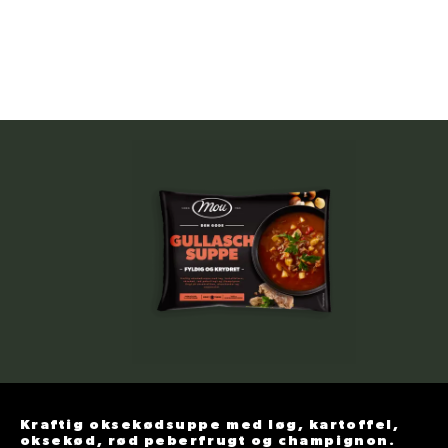
Kraftig oksekødsuppe med løg, kartoffel,
oksekød, rød peberfrugt og champignon.