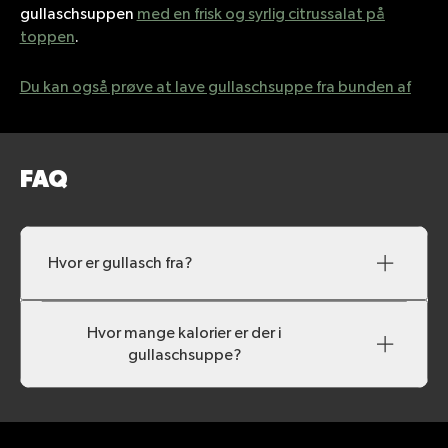
gullaschsuppen
med en frisk og syrlig citrussalat på
toppen
.
Du kan også prøve at lave gullaschsuppe fra bunden af
FAQ
Hvor er gullasch fra?
Hvor mange kalorier er der i
gullaschsuppe?