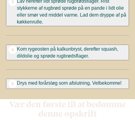
Lav herefter lidt sprøde rugbrødsflager. Rist
3
stykkerne af rugbrød sprøde på en pande i lidt olie
eller smør ved middel varme. Lad dem dryppe af på
køkkenrulle.
Kom rygeosten på kalkunbryst, derefter squash,
4
dildolie og sprøde rugbrødsflager.
Drys med forårsløg som afslutning. Velbekomme!
5
Vær den første til at bedømme
denne opskrift