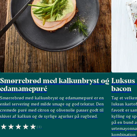
Smørrebrød med kalkunbryst og
Luksus 
edamamepuré
bacon
Smørrebrød med kalkunbryst og edamamepuré er en
Tag et velke
enkel servering med milde smage og god tekstur. Den
luksus kartof
cremede puré med citron og olivenolie passer godt til
favorit er sa
skiver af kalkun og de syrlige agurker på rugbrød.
kylling og s
på en bund 
(1)
urtemayonnai
kombination 