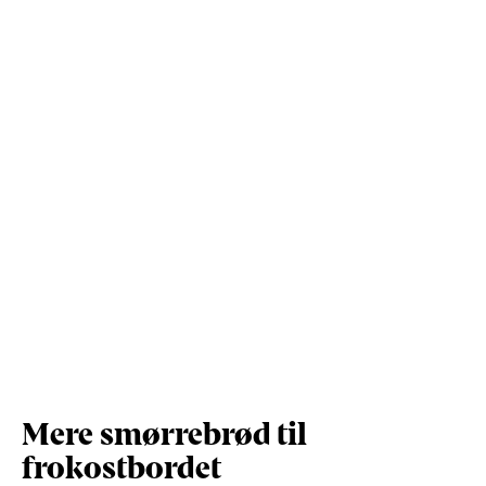
Kostfibre (g)
1,8
3,7
Protein (g)
8,2
17,4
Vis mere
Salt (g)
0,8
1,6
Mere smørrebrød til
frokostbordet