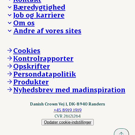
Bæredygtighed
Besøg Danish Crown
Job og karriere
Presse og nyheder
Fra jord til bord
Om os
Reklamationer
Hverdagen
Arbejd med os
Andre af vores sites
Whistleblower
Ansvarlighed og nøgletal
Ledige stillinger
Hvem er vi
Øvrige henvendelser
Mød Danish Crown
Brand og visuel identitet
Andelsejere - gris
Vi går forrest
Andelsejere - kreatur
Cookies
Vores resultater
Danishcrownprofessional.com
Kontrolrapporter
Vores lokationer
DAT-Schaub.com
Opskrifter
Kontakt
ESS-FOOD.com
Persondatapolitik
Fonden Dansk Gastronomi
KLS.se
Produkter
nordicspoor.com
Nyhedsbrev med madinspiration
Scanhide.dk
Sokolow.pl
Danish Crown Vej 1, DK-8940 Randers
+45 8919 1919
CVR 26121264
Opdater cookie-indstillinger