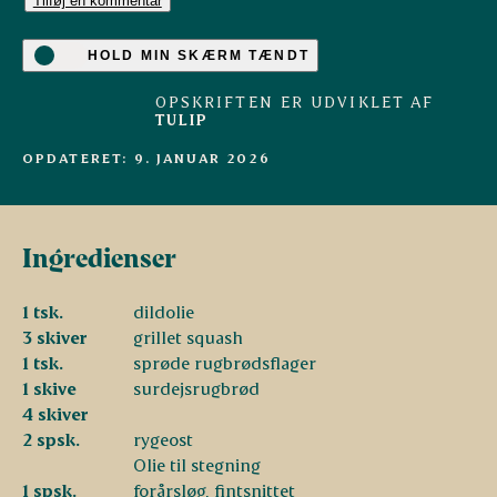
Tilføj en kommentar
HOLD MIN SKÆRM TÆNDT
OPSKRIFTEN ER UDVIKLET AF
TULIP
OPDATERET: 9. JANUAR 2026
Ingredienser
1 tsk.
dildolie
3 skiver
grillet squash
1 tsk.
sprøde rugbrødsflager
1 skive
surdejsrugbrød
4 skiver
2 spsk.
rygeost
Olie til stegning
1 spsk.
forårsløg, fintsnittet